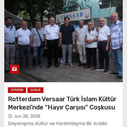
GÜNDEM
SAĞLIK
Rotterdam Versaar Türk İslam Kültür
Merkezi’nde “Hayır Çarşısı” Coşkusu
Jun 28, 2026
Dayanışma, Kültür ve Yardımlaşma Bir Arada