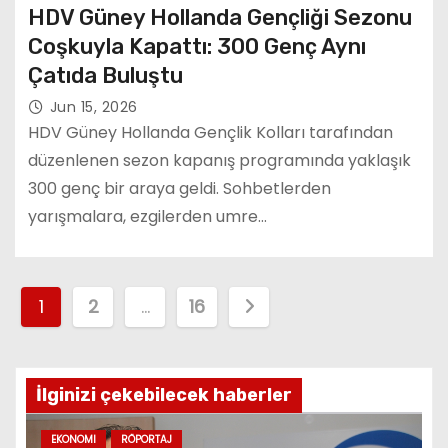
HDV Güney Hollanda Gençliği Sezonu
Coşkuyla Kapattı: 300 Genç Aynı
Çatıda Buluştu
Jun 15, 2026
HDV Güney Hollanda Gençlik Kolları tarafından
düzenlenen sezon kapanış programında yaklaşık
300 genç bir araya geldi. Sohbetlerden
yarışmalara, ezgilerden umre…
P
1
2
…
16
o
s
İlginizi çekebilecek haberler
t
EKONOMI
RÖPORTAJ