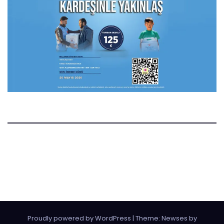
Manset.nl
Manset Gazetesi Hollanda
Proudly powered by WordPress
|
Theme:
Newses
by