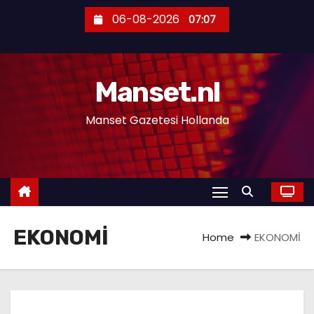
S
06-08-2026
07:07
k
i
p
Manset.nl
t
o
Manset Gazetesi Hollanda
c
o
n
t
e
n
EKONOMİ
Home
EKONOMİ
t