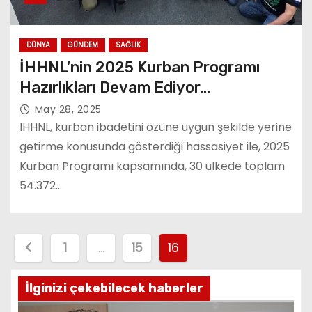
DÜNYA
GÜNDEM
SAĞLIK
İHHNL’nin 2025 Kurban Programı
Hazırlıkları Devam Ediyor…
May 28, 2025
IHHNL, kurban ibadetini özüne uygun şekilde yerine
getirme konusunda gösterdiği hassasiyet ile, 2025
Kurban Programı kapsamında, 30 ülkede toplam
54.372…
P
1
…
15
16
o
İlginizi çekebilecek haberler
s