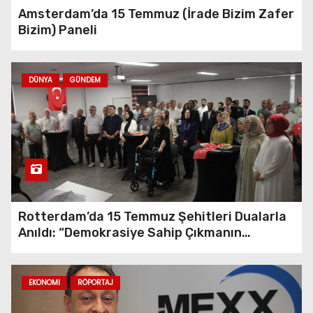
Amsterdam’da 15 Temmuz (İrade Bizim Zafer
Rotterdam Versaar Türk
Bizim) Paneli
İslam Kültür Merkezi’nde
“Hayır Çarşısı” Coşkusu
DÜNYA
GÜNDEM
Utrecht’te Gençlere Yeni Bir
Merkez: Qalam Books & Cafe
Kapılarını Açtı
Amstel, Gooi en Vecht Su
İdaresi, HDV Amsterdam
Rotterdam’da 15 Temmuz Şehitleri Dualarla
Hacı Bayram Camii’nde Türk
Anıldı: “Demokrasiye Sahip Çıkmanın
Toplumuyla Buluştu
Sembolü”
Rotterdam’daki Büyük
EKONOMI
RÖPORTAJ
Elektrik Kesintisi: 19 Bin