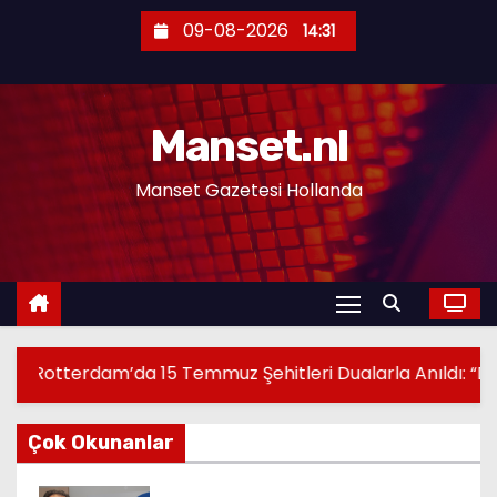
S
09-08-2026
14:31
k
i
p
Manset.nl
t
o
Manset Gazetesi Hollanda
c
o
n
t
e
n
ehitleri Dualarla Anıldı: “Demokrasiye Sahip Çıkmanın S
t
Çok Okunanlar