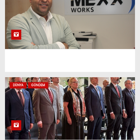
Belirsizliği Gurbetçileri
Tedirgin Ediyor
‘Eğitime ve Özgürlüğe
Birlikte Yatırım Yapalım’
Programı Amacına Ulaştı
Ticaret Bakanı Bolat,
Türkiye’nin küresel
zorluklara rağmen öne çıkan
DÜNYA
GÜNDEM
ekonomilerden olduğunu
söyledi
Türkiye-Hollanda ticaretinde
yeni dönem! JETCO
Protokolü imzalandı, hedef
15 milyar dolar