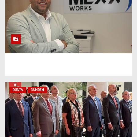
Haneye 35 Euro Tazminat
Türk STK’ları Tilburg
Belediyesi’nde Diyalog
Toplantısına Katıldı
Gamalı Haçlar ve Vandalizm:
Müslüman Kuruluşlar Artan
Olaylardan Endişeli
DÜNYA
GÜNDEM
Biri gelir biri gider, baki olan
kurumsal yapıdır…
Hollanda’dan Kutsal