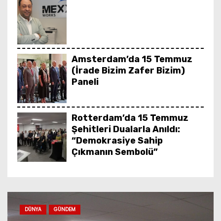
Amsterdam’da 15 Temmuz
(İrade Bizim Zafer Bizim)
Paneli
Rotterdam’da 15 Temmuz
Şehitleri Dualarla Anıldı:
“Demokrasiye Sahip
Çıkmanın Sembolü”
Rotterdam Gültepe Yeni
Külliyesi İçin İlk Adım Atıldı
GÜNDEM