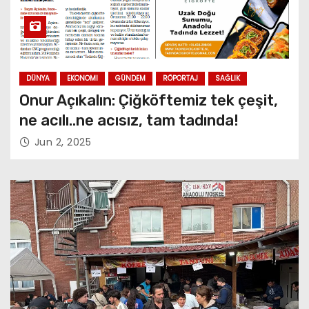
DÜNYA
EKONOMI
GÜNDEM
RÖPORTAJ
SAĞLIK
Onur Açıkalın: Çiğköftemiz tek çeşit,
ne acılı..ne acısız, tam tadında!
Jun 2, 2025