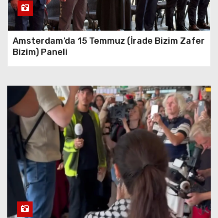
Topraklara Giden 814 Hacı
Dönüş Yaptı
Amsterdam’da 15 Temmuz (İrade Bizim Zafer
Hollanda’daki Hayırseverler
Bizim) Paneli
Toprak İçin Tek Yürek Oldu:
100 Bin Euro Hedefi Aşıldı