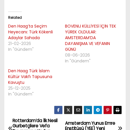
Related
Den Haag’ta Seçim
BOVENIJ KÜLLİYESİ İÇİN TEK
Heyecanı: Türk Kökenli
YÜREK OLDULAR:
Adaylar Sahada
AMSTERDAM’DA
21-02-2026
DAYANIŞMA VE VEFANIN
In "Gündem"
GÜNÜ
08-06-2026
In "Gündem"
Den Haag Türk İslam
Kültür Vakfı Tapusuna
Kavuştu
25-12-2025
In "Gündem"
Rotterdam’da İlk Nesil
P
Amsterdam Yunus Emre
Gurbetçilere Vefa
Enstitüsü (YEE) Yeni