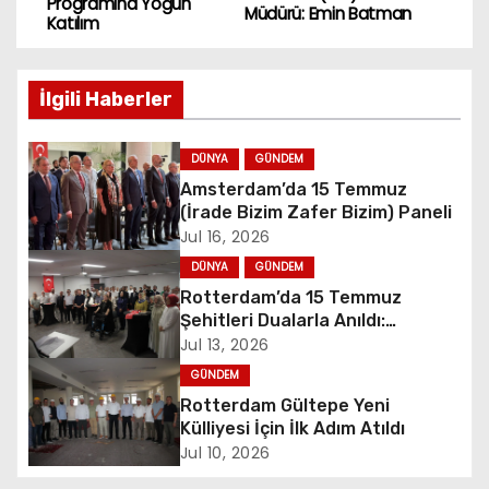
Programına Yoğun
o
Müdürü: Emin Batman
Katılım
s
İlgili Haberler
t
n
DÜNYA
GÜNDEM
Amsterdam’da 15 Temmuz
a
(İrade Bizim Zafer Bizim) Paneli
Jul 16, 2026
v
DÜNYA
GÜNDEM
i
Rotterdam’da 15 Temmuz
Şehitleri Dualarla Anıldı:
g
“Demokrasiye Sahip Çıkmanın
Jul 13, 2026
Sembolü”
GÜNDEM
a
Rotterdam Gültepe Yeni
t
Külliyesi İçin İlk Adım Atıldı
Jul 10, 2026
i