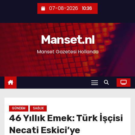
S
07-08-2026
10:36
k
i
p
Manset.nl
t
o
Manset Gazetesi Hollanda
c
o
n
t
e
n
t
GÜNDEM
SAĞLIK
46 Yıllık Emek: Türk İşçisi
Necati Eskici’ye