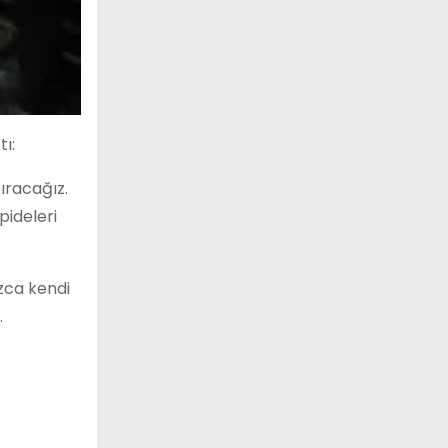
tı:
ıracağız.
pideleri
ızca kendi
.