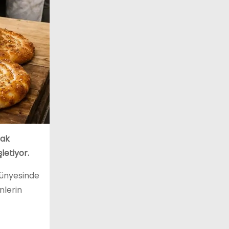
rak
letiyor.
bünyesinde
nlerin