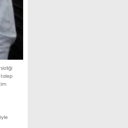
izliği
 talep
tim
iyle