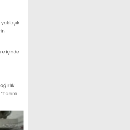
 yaklaşık
rin
re içinde
ağırlık
“Tahinli