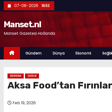
S
07-08-2026
18:53
k
i
Manset.nl
p
t
Manset Gazetesi Hollanda
o
c
o
Gündem
Dünya
Ekonomi
Sağlı
n
t
e
EKONOMI
SAĞLIK
n
Aksa Food’tan Fırınla
t
Feb 19, 2026