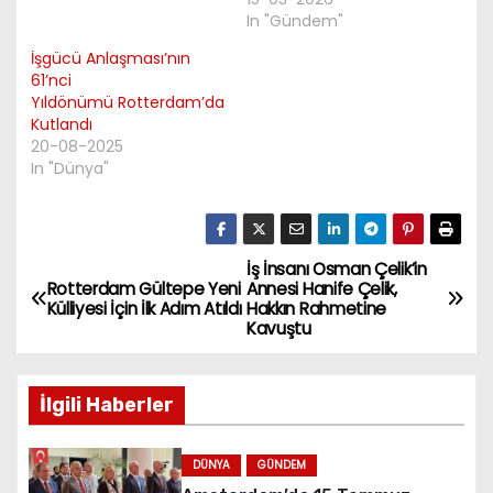
In "Gündem"
İşgücü Anlaşması’nın
61’nci
Yıldönümü Rotterdam’da
Kutlandı
20-08-2025
In "Dünya"
İş İnsanı Osman Çelik’in
P
Rotterdam Gültepe Yeni
Annesi Hanife Çelik,
Külliyesi İçin İlk Adım Atıldı
Hakkın Rahmetine
o
Kavuştu
s
İlgili Haberler
t
n
DÜNYA
GÜNDEM