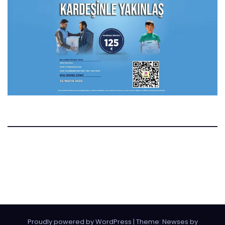
Manset.nl
Manset Gazetesi Hollanda
Proudly powered by WordPress
|
Theme:
Newses
by