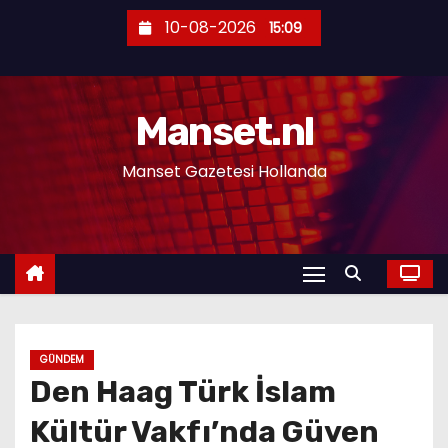
S
10-08-2026
15:09
k
i
p
Manset.nl
t
o
Manset Gazetesi Hollanda
c
o
n
t
e
n
t
GÜNDEM
Den Haag Türk İslam
Kültür Vakfı’nda Güven