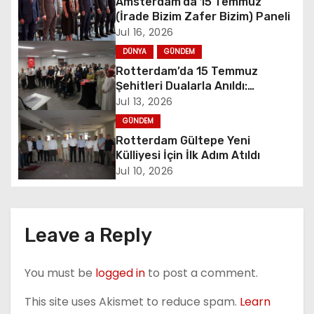
Amsterdam’da 15 Temmuz
a
(İrade Bizim Zafer Bizim) Paneli
Jul 16, 2026
v
DÜNYA
GÜNDEM
i
Rotterdam’da 15 Temmuz
Şehitleri Dualarla Anıldı:
g
“Demokrasiye Sahip Çıkmanın
Jul 13, 2026
Sembolü”
GÜNDEM
a
Rotterdam Gültepe Yeni
t
Külliyesi İçin İlk Adım Atıldı
Jul 10, 2026
i
o
Leave a Reply
n
You must be
logged in
to post a comment.
This site uses Akismet to reduce spam.
Learn