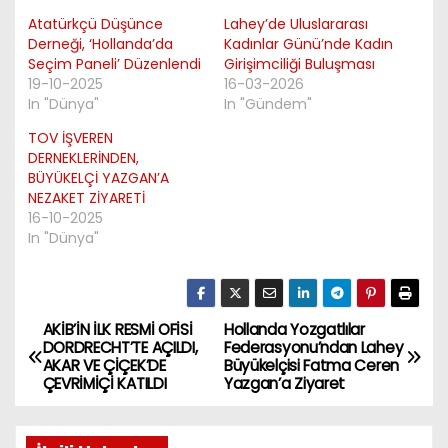
Atatürkçü Düşünce
Lahey’de Uluslararası
Derneği, ‘Hollanda’da
Kadınlar Günü’nde Kadın
Seçim Paneli’ Düzenlendi
Girişimciliği Buluşması
19-10-2025
16-03-2026
In "Dünya"
In "Gündem"
TOV İŞVEREN
DERNEKLERİNDEN,
BÜYÜKELÇİ YAZGAN’A
NEZAKET ZİYARETİ
16-10-2025
In "Dünya"
AKİB’İN İLK RESMİ OFİSİ
Hollanda Yozgatlılar
P
DORDRECHT’TE AÇILDI,
Federasyonu’ndan Lahey
AKAR VE ÇİÇEK’DE
Büyükelçisi Fatma Ceren
o
ÇEVRİMİÇİ KATILDI
Yazgan’a Ziyaret
s