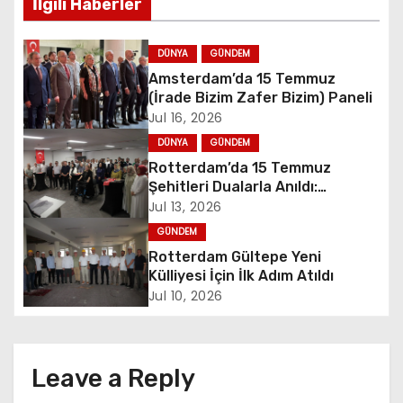
İlgili Haberler
t
n
DÜNYA
GÜNDEM
Amsterdam’da 15 Temmuz
a
(İrade Bizim Zafer Bizim) Paneli
Jul 16, 2026
v
DÜNYA
GÜNDEM
i
Rotterdam’da 15 Temmuz
Şehitleri Dualarla Anıldı:
g
“Demokrasiye Sahip Çıkmanın
Jul 13, 2026
Sembolü”
GÜNDEM
a
Rotterdam Gültepe Yeni
t
Külliyesi İçin İlk Adım Atıldı
Jul 10, 2026
i
o
Leave a Reply
n