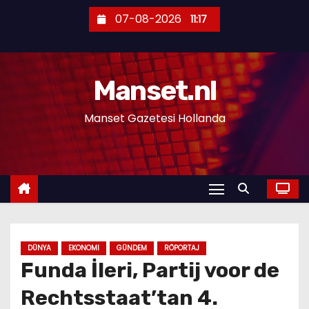
S
07-08-2026
11:17
k
i
p
Manset.nl
t
o
Manset Gazetesi Hollanda
c
o
n
t
e
n
t
DÜNYA
EKONOMI
GÜNDEM
RÖPORTAJ
Funda İleri, Partij voor de
Rechtsstaat’tan 4.