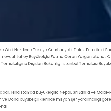
e Ofisi Nezdinde Türkiye Cumhuriyeti Daimi Temsilcisi Bu
se mevcut Lahey Büyükelçisi Fatma Ceren Yazgan atandı. 
msilciliğine Dışişleri Bakanlığı İstanbul Temsilcisi Büyük
par, Hindistan’da büyükelçilik, Nepal, Sri Lanka ve Maldivl
n ve Doha büyükelçiliklerinde misyon şef yardımcılığı göre
ndi.