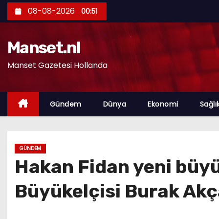
S
08-08-2026
00:51
k
i
Manset.nl
p
t
Manset Gazetesi Hollanda
o
c
o
Gündem
Dünya
Ekonomi
Sağlı
n
t
e
GÜNDEM
n
Hakan Fidan yeni büyük
t
Büyükelçisi Burak Akç