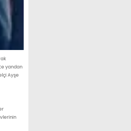
rak
Öte yandan
elçi Ayşe
er
vlerinin