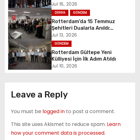
a
Jul 16, 2026
v
DÜNYA
GÜNDEM
Rotterdam’da 15 Temmuz
i
Şehitleri Dualarla Anıldı:
“Demokrasiye Sahip Çıkmanın
Jul 13, 2026
g
Sembolü”
GÜNDEM
a
Rotterdam Gültepe Yeni
Külliyesi İçin İlk Adım Atıldı
t
Jul 10, 2026
i
o
Leave a Reply
n
You must be
logged in
to post a comment.
This site uses Akismet to reduce spam.
Learn
how your comment data is processed.