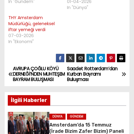
In "Gündem"
01-04-2026
In "Dünya"
THY Amsterdam
Müdürlüğü, geleneksel
iftar yemeği verdi
07-03-2026
In "Ekonomi"
AVRUPA ÇOĞLU KÖYÜ
Saadet Rotterdam’dan
P
DERNEĞİ’NDEN MUHTEŞEM
Kurban Bayramı
BAYRAM BULUŞMASI
Buluşması
o
s
İlgili Haberler
t
DÜNYA
GÜNDEM
n
Amsterdam’da 15 Temmuz
(İrade Bizim Zafer Bizim) Paneli