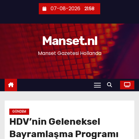
S
07-08-2026
21:58
k
i
p
Manset.nl
t
o
Manset Gazetesi Hollanda
c
o
n
t
e
n
t
GÜNDEM
HDV’nin Geleneksel
Bayramlaşma Programı