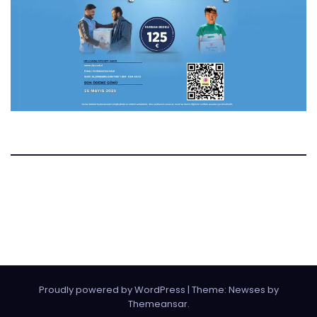
Manset.nl
Manset Gazetesi Hollanda
Proudly powered by WordPress
|
Theme:
Newses
by
Themeansar
.