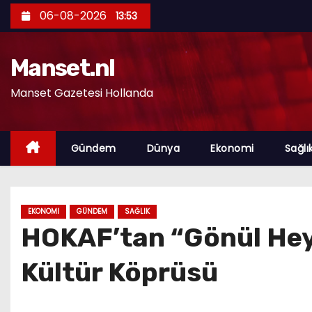
S
06-08-2026
13:53
k
i
Manset.nl
p
t
Manset Gazetesi Hollanda
o
c
o
Gündem
Dünya
Ekonomi
Sağlı
n
t
e
EKONOMI
GÜNDEM
SAĞLIK
n
HOKAF’tan “Gönül Hey
t
Kültür Köprüsü