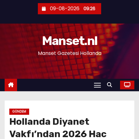
S
09-08-2026
09:26
k
i
p
Manset.nl
t
o
Manset Gazetesi Hollanda
c
o
n
t
e
n
t
GÜNDEM
Hollanda Diyanet
Vakfı’ndan 2026 Hac