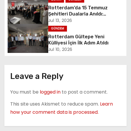
i
Rotterdam’da 15 Temmuz
Şehitleri Dualarla Anıldı:
g
“Demokrasiye Sahip Çıkmanın
Jul 13, 2026
Sembolü”
GÜNDEM
a
Rotterdam Gültepe Yeni
t
Külliyesi İçin İlk Adım Atıldı
Jul 10, 2026
i
o
Leave a Reply
n
You must be
logged in
to post a comment.
This site uses Akismet to reduce spam.
Learn
how your comment data is processed.