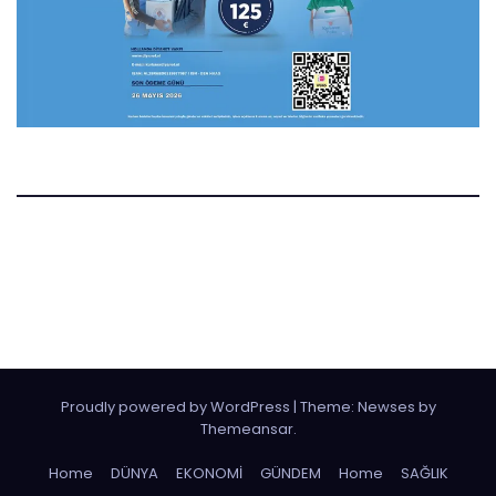
Manset.nl
Manset Gazetesi Hollanda
Proudly powered by WordPress
|
Theme:
Newses
by
Themeansar
.
Home
DÜNYA
EKONOMİ
GÜNDEM
Home
SAĞLIK