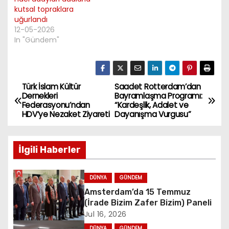
kutsal topraklara
uğurlandı
12-05-2026
In "Gündem"
Türk İslam Kültür
Saadet Rotterdam’dan
P
Dernekleri
Bayramlaşma Programı:
Federasyonu’ndan
“Kardeşlik, Adalet ve
o
HDV’ye Nezaket Ziyareti
Dayanışma Vurgusu”
s
İlgili Haberler
t
n
DÜNYA
GÜNDEM
Amsterdam’da 15 Temmuz
a
(İrade Bizim Zafer Bizim) Paneli
Jul 16, 2026
v
DÜNYA
GÜNDEM