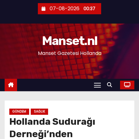
S
07-08-2026
00:37
k
i
p
Manset.nl
t
o
Manset Gazetesi Hollanda
c
o
n
t
e
n
t
GÜNDEM
SAĞLIK
Hollanda Sudurağı
Derneği’nden