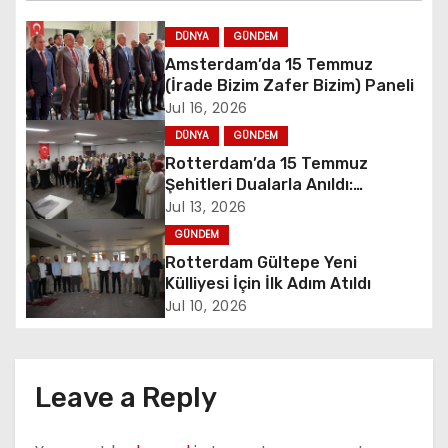
n
DÜNYA
GÜNDEM
Amsterdam’da 15 Temmuz
a
(İrade Bizim Zafer Bizim) Paneli
Jul 16, 2026
v
DÜNYA
GÜNDEM
i
Rotterdam’da 15 Temmuz
Şehitleri Dualarla Anıldı:
g
“Demokrasiye Sahip Çıkmanın
Jul 13, 2026
Sembolü”
GÜNDEM
a
Rotterdam Gültepe Yeni
t
Külliyesi İçin İlk Adım Atıldı
Jul 10, 2026
i
o
Leave a Reply
n