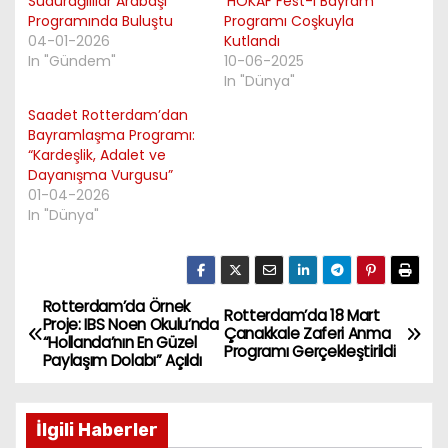
Sudurağılılar Arabaşı
‘HOKAF Fest-i Bayram’
Programında Buluştu
Programı Coşkuyla
04-01-2026
Kutlandı
In "Gündem"
10-06-2025
In "Dünya"
Saadet Rotterdam’dan
Bayramlaşma Programı:
“Kardeşlik, Adalet ve
Dayanışma Vurgusu”
01-04-2026
In "Dünya"
Rotterdam’da Örnek
P
Rotterdam’da 18 Mart
Proje: IBS Noen Okulu’nda
Çanakkale Zaferi Anma
“Hollanda’nın En Güzel
o
Programı Gerçekleştirildi
Paylaşım Dolabı” Açıldı
s
İlgili Haberler
t