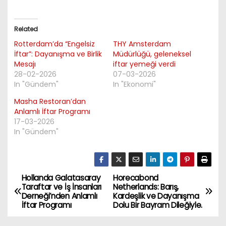
Related
Rotterdam’da “Engelsiz
THY Amsterdam
İftar”: Dayanışma ve Birlik
Müdürlüğü, geleneksel
Mesajı
iftar yemeği verdi
28-02-2026
07-03-2026
In "Gündem"
In "Ekonomi"
Masha Restoran’dan
Anlamlı İftar Programı
17-03-2026
In "Gündem"
Hollanda Galatasaray
Horecabond
P
Taraftar ve İş İnsanları
Netherlands: Barış,
Derneği’nden Anlamlı
Kardeşlik ve Dayanışma
o
İftar Programı
Dolu Bir Bayram Dileğiyle.
s