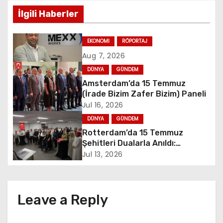
İlgili Haberler
t
n
EKONOMI
RÖPORTAJ
Aug 7, 2026
a
DÜNYA
GÜNDEM
v
Amsterdam’da 15 Temmuz
(İrade Bizim Zafer Bizim) Paneli
i
Jul 16, 2026
DÜNYA
GÜNDEM
g
Rotterdam’da 15 Temmuz
a
Şehitleri Dualarla Anıldı:
“Demokrasiye Sahip Çıkmanın
Jul 13, 2026
t
Sembolü”
i
Leave a Reply
o