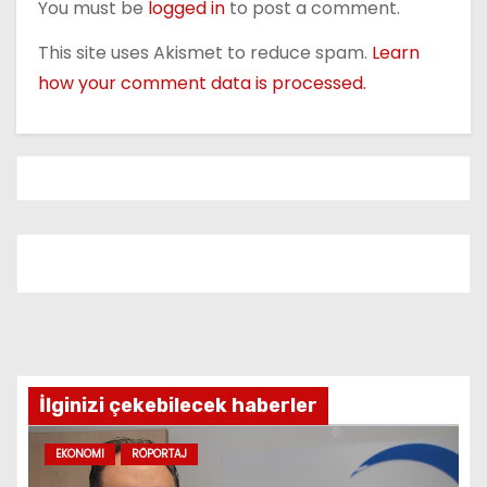
n
You must be
logged in
to post a comment.
This site uses Akismet to reduce spam.
Learn
how your comment data is processed.
İlginizi çekebilecek haberler
EKONOMI
RÖPORTAJ