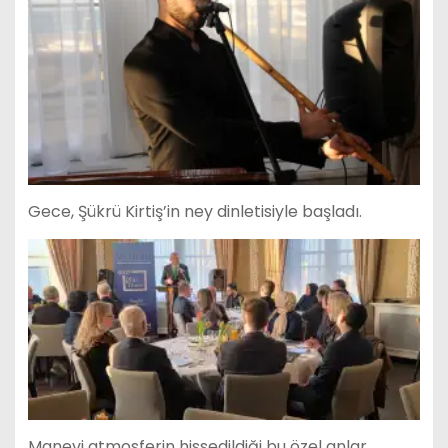
Gece, Şükrü Kirtiş’in ney dinletisiyle başladı.
Manevi atmosferin hissedildiği bu özel anlar,