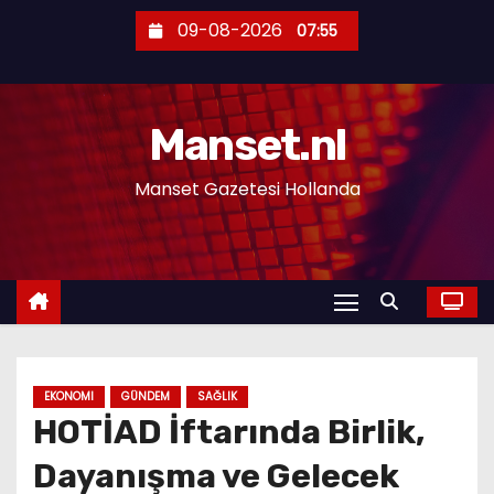
S
09-08-2026
07:55
k
i
p
Manset.nl
t
o
Manset Gazetesi Hollanda
c
o
n
t
e
n
t
EKONOMI
GÜNDEM
SAĞLIK
HOTİAD İftarında Birlik,
Dayanışma ve Gelecek