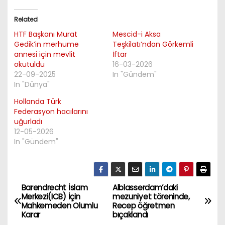
Related
HTF Başkanı Murat
Mescid-i Aksa
Gedik’in merhume
Teşkilatı’ndan Görkemli
annesi için mevlit
İftar
okutuldu
16-03-2026
22-09-2025
In "Gündem"
In "Dünya"
Hollanda Türk
Federasyon hacılarını
uğurladı
12-05-2026
In "Gündem"
Barendrecht İslam
Alblasserdam’daki
P
Merkezi(ICB) İçin
mezuniyet töreninde,
Mahkemeden Olumlu
Recep öğretmen
o
Karar
bıçaklandı