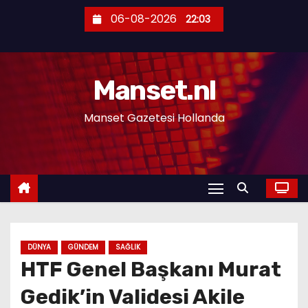
S
06-08-2026
22:03
k
i
p
Manset.nl
t
o
Manset Gazetesi Hollanda
c
o
n
t
e
n
t
DÜNYA
GÜNDEM
SAĞLIK
HTF Genel Başkanı Murat
Gedik’in Validesi Akile