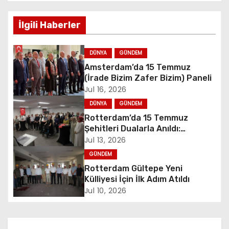
s
İlgili Haberler
t
n
DÜNYA
GÜNDEM
Amsterdam’da 15 Temmuz
a
(İrade Bizim Zafer Bizim) Paneli
Jul 16, 2026
v
DÜNYA
GÜNDEM
i
Rotterdam’da 15 Temmuz
Şehitleri Dualarla Anıldı:
g
“Demokrasiye Sahip Çıkmanın
Jul 13, 2026
Sembolü”
GÜNDEM
a
Rotterdam Gültepe Yeni
t
Külliyesi İçin İlk Adım Atıldı
Jul 10, 2026
i
o