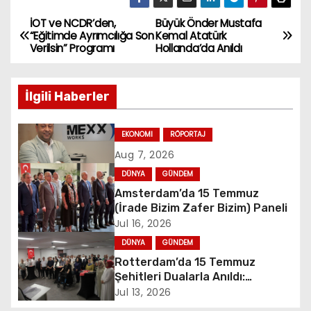
İOT ve NCDR’den,
Büyük Önder Mustafa
P
“Eğitimde Ayrımcılığa Son
Kemal Atatürk
Verilsin” Programı
Hollanda’da Anıldı
o
s
İlgili Haberler
t
EKONOMI
RÖPORTAJ
n
Aug 7, 2026
a
DÜNYA
GÜNDEM
Amsterdam’da 15 Temmuz
v
(İrade Bizim Zafer Bizim) Paneli
Jul 16, 2026
i
DÜNYA
GÜNDEM
g
Rotterdam’da 15 Temmuz
Şehitleri Dualarla Anıldı:
a
“Demokrasiye Sahip Çıkmanın
Jul 13, 2026
Sembolü”