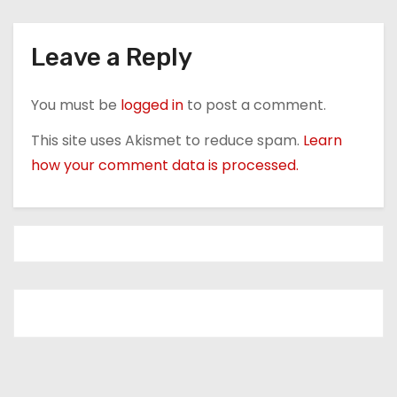
t
i
Leave a Reply
o
You must be
logged in
to post a comment.
n
This site uses Akismet to reduce spam.
Learn
how your comment data is processed.