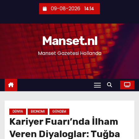
S
09-08-2026
14:14
k
i
p
Manset.nl
t
o
Manset Gazetesi Hollanda
c
o
n
t
e
n
t
DÜNYA
EKONOMI
GÜNDEM
Kariyer Fuarı’nda İlham
Veren Diyaloglar: Tuğba