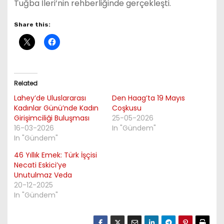
Tuğba İleri’nin rehberliğinde gerçekleşti.
Share this:
Related
Lahey’de Uluslararası
Den Haag’ta 19 Mayıs
Kadınlar Günü’nde Kadın
Coşkusu
Girişimciliği Buluşması
25-05-2026
16-03-2026
In "Gündem"
In "Gündem"
46 Yıllık Emek: Türk İşçisi
Necati Eskici’ye
Unutulmaz Veda
20-12-2025
In "Gündem"