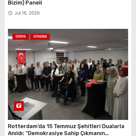
Bizim) Paneli
Jul 16, 2026
DÜNYA
GÜNDEM
Rotterdam’da 15 Temmuz Şehitleri Dualarla
Anıldı: “Demokrasiye Sahip Çıkmanın