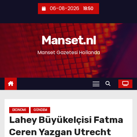
S
06-08-2026
18:50
k
i
p
Manset.nl
t
o
Manset Gazetesi Hollanda
c
o
n
t
e
n
t
EKONOMI
GÜNDEM
Lahey Büyükelçisi Fatma
Ceren Yazgan Utrecht