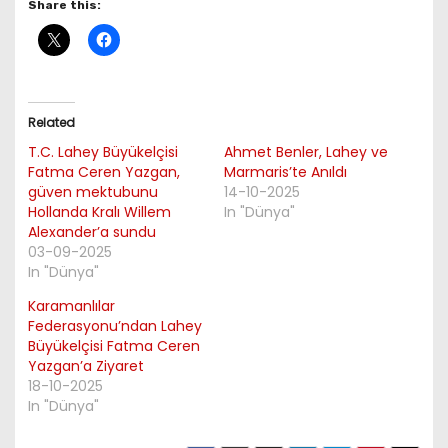
Share this:
Related
T.C. Lahey Büyükelçisi
Ahmet Benler, Lahey ve
Fatma Ceren Yazgan,
Marmaris’te Anıldı
güven mektubunu
14-10-2025
Hollanda Kralı Willem
In "Dünya"
Alexander’a sundu
03-09-2025
In "Dünya"
Karamanlılar
Federasyonu’ndan Lahey
Büyükelçisi Fatma Ceren
Yazgan’a Ziyaret
18-10-2025
In "Dünya"