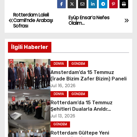
Rotterdam Laleli
P
Eyüp Ensar’a Nefes
Camii’nde Arabaşı
Olalım…
Sofrası
o
s
İlgili Haberler
t
DÜNYA
GÜNDEM
n
Amsterdam’da 15 Temmuz
(İrade Bizim Zafer Bizim) Paneli
a
Jul 16, 2026
v
DÜNYA
GÜNDEM
Rotterdam’da 15 Temmuz
i
Şehitleri Dualarla Anıldı:
“Demokrasiye Sahip Çıkmanın
Jul 13, 2026
g
Sembolü”
GÜNDEM
a
Rotterdam Gültepe Yeni