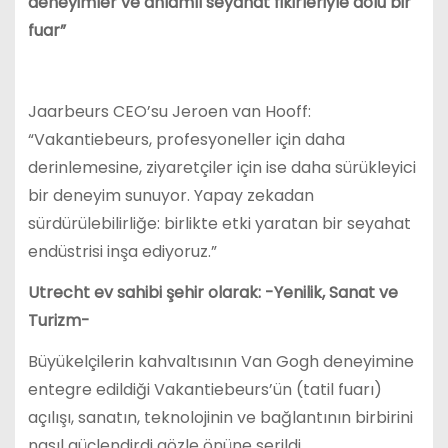
deneyimler ve anlamlı seyahat fikirleriyle dolu bir
fuar”
Jaarbeurs CEO’su Jeroen van Hooff:
“Vakantiebeurs, profesyoneller için daha
derinlemesine, ziyaretçiler için ise daha sürükleyici
bir deneyim sunuyor. Yapay zekadan
sürdürülebilirliğe: birlikte etki yaratan bir seyahat
endüstrisi inşa ediyoruz.”
Utrecht ev sahibi şehir olarak: -Yenilik, Sanat ve
Turizm-
Büyükelçilerin kahvaltısının Van Gogh deneyimine
entegre edildiği Vakantiebeurs’ün (tatil fuarı)
açılışı, sanatın, teknolojinin ve bağlantının birbirini
nasıl güçlendirdi gözle önüne serildi.