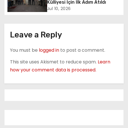
Külliyesi İçin İlk Adım Atıldı
t
Jul 10, 2026
i
o
Leave a Reply
n
You must be
logged in
to post a comment.
This site uses Akismet to reduce spam.
Learn
how your comment data is processed.