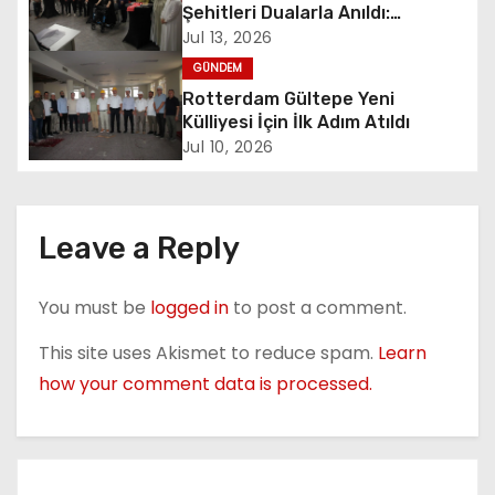
Şehitleri Dualarla Anıldı:
g
“Demokrasiye Sahip Çıkmanın
Jul 13, 2026
Sembolü”
GÜNDEM
a
Rotterdam Gültepe Yeni
t
Külliyesi İçin İlk Adım Atıldı
Jul 10, 2026
i
o
Leave a Reply
n
You must be
logged in
to post a comment.
This site uses Akismet to reduce spam.
Learn
how your comment data is processed.