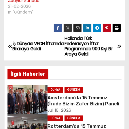
Adaylar Sahada
21-02-2026
In "Gündem"
Hollanda Türk
P
İş Dünyası VEON İftarında
Federasyon İftar
Biraraya Geldi
Programında 900 Kişi Bir
o
Araya Geldi
s
İlgili Haberler
t
n
DÜNYA
GÜNDEM
Amsterdam’da 15 Temmuz
a
(İrade Bizim Zafer Bizim) Paneli
Jul 16, 2026
v
DÜNYA
GÜNDEM
i
Rotterdam’da 15 Temmuz