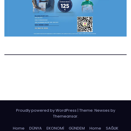
Manset.nl
Manset Gazetesi Hollanda
Proudly powered by WordPress
|
Theme:
Newses
by
Themeansar
.
Home
DÜNYA
EKONOMİ
GÜNDEM
Home
SAĞLIK