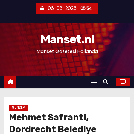
S
06-08-2026
05:54
k
i
p
Manset.nl
t
o
Manset Gazetesi Hollanda
c
o
n
t
e
n
t
GÜNDEM
Mehmet Safranti,
Dordrecht Belediye