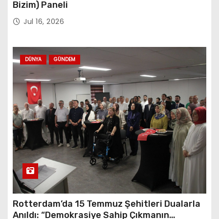
Bizim) Paneli
Jul 16, 2026
DÜNYA
GÜNDEM
Rotterdam’da 15 Temmuz Şehitleri Dualarla
Anıldı: “Demokrasiye Sahip Çıkmanın