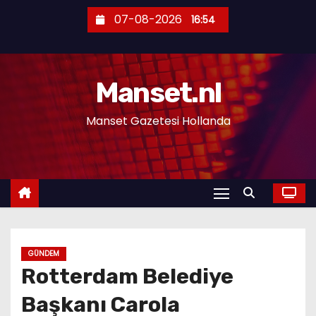
S
07-08-2026
16:54
k
i
p
Manset.nl
t
o
Manset Gazetesi Hollanda
c
o
n
t
e
n
t
GÜNDEM
Rotterdam Belediye
Başkanı Carola