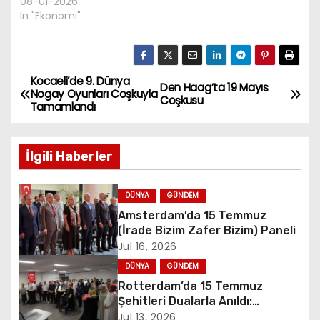
08-01-2026
In "Ekonomi"
Kocaeli’de 9. Dünya
P
Den Haag’ta 19 Mayıs
Nogay Oyunları Coşkuyla
Coşkusu
Tamamlandı
o
s
İlgili Haberler
t
DÜNYA
GÜNDEM
n
Amsterdam’da 15 Temmuz
(İrade Bizim Zafer Bizim) Paneli
a
Jul 16, 2026
v
DÜNYA
GÜNDEM
Rotterdam’da 15 Temmuz
i
Şehitleri Dualarla Anıldı:
“Demokrasiye Sahip Çıkmanın
Jul 13, 2026