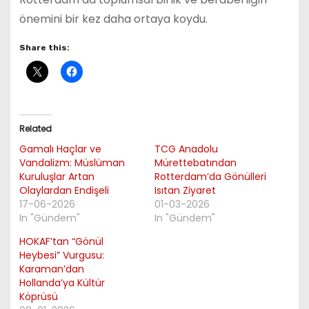
önemini bir kez daha ortaya koydu.
Share this:
Related
Gamalı Haçlar ve
TCG Anadolu
Vandalizm: Müslüman
Mürettebatından
Kuruluşlar Artan
Rotterdam’da Gönülleri
Olaylardan Endişeli
Isıtan Ziyaret
17-06-2026
01-03-2026
In "Gündem"
In "Gündem"
HOKAF’tan “Gönül
Heybesi” Vurgusu:
Karaman’dan
Hollanda’ya Kültür
Köprüsü