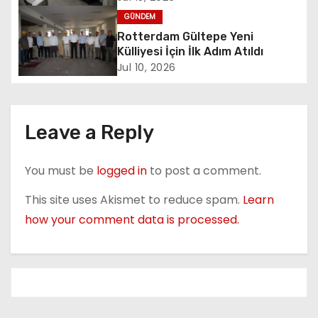
g
Sembolü”
GÜNDEM
a
Rotterdam Gültepe Yeni
Külliyesi İçin İlk Adım Atıldı
t
Jul 10, 2026
i
o
Leave a Reply
n
You must be
logged in
to post a comment.
This site uses Akismet to reduce spam.
Learn
how your comment data is processed.