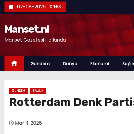
S
07-08-2026
09:53
k
i
Manset.nl
p
t
Manset Gazetesi Hollanda
o
c
o
Gündem
Dünya
Ekonomi
Sağlı
n
t
e
GÜNDEM
SAĞLIK
n
Rotterdam Denk Partis
t
Mar 11, 2026