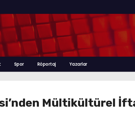
k
Spor
Röportaj
Yazarlar
i’nden Mültikültürel İft