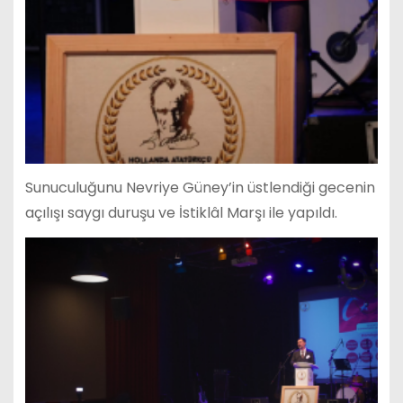
Sunuculuğunu Nevriye Güney’in üstlendiği gecenin
açılışı saygı duruşu ve İstiklâl Marşı ile yapıldı.