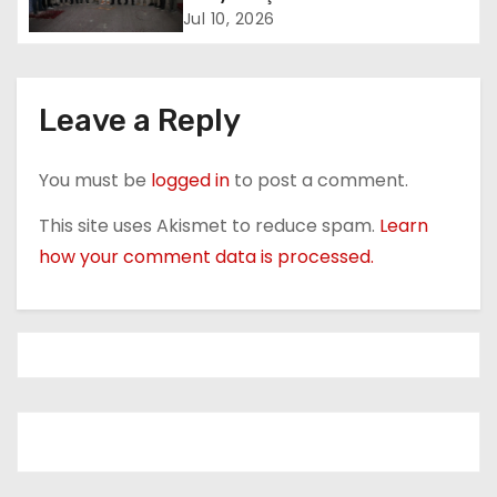
t
Jul 10, 2026
i
o
Leave a Reply
n
You must be
logged in
to post a comment.
This site uses Akismet to reduce spam.
Learn
how your comment data is processed.