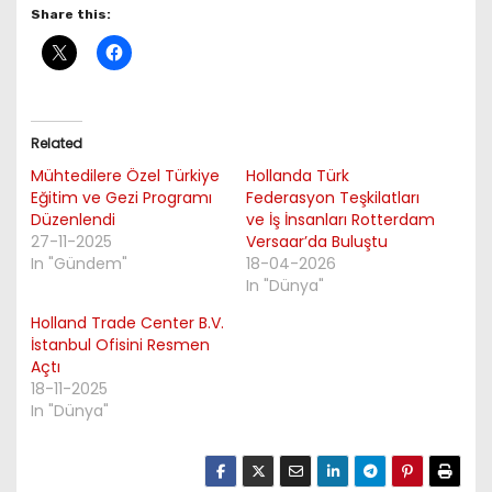
Share this:
Related
Mühtedilere Özel Türkiye
Hollanda Türk
Eğitim ve Gezi Programı
Federasyon Teşkilatları
Düzenlendi
ve İş İnsanları Rotterdam
27-11-2025
Versaar’da Buluştu
In "Gündem"
18-04-2026
In "Dünya"
Holland Trade Center B.V.
İstanbul Ofisini Resmen
Açtı
18-11-2025
In "Dünya"