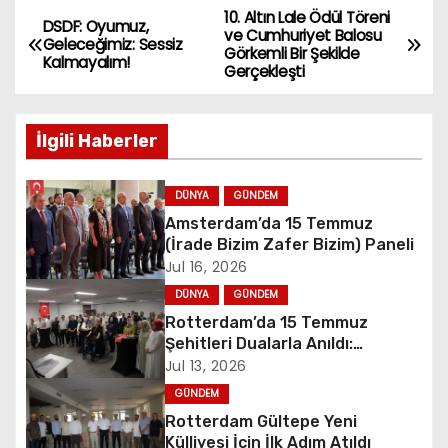
10. Altın Lale Ödül Töreni
P
DSDF: Oyumuz,
ve Cumhuriyet Balosu
Geleceğimiz: Sessiz
Görkemli Bir Şekilde
o
Kalmayalım!
Gerçekleşti
s
İlgili Haberler
t
n
DÜNYA
GÜNDEM
Amsterdam’da 15 Temmuz
a
(İrade Bizim Zafer Bizim) Paneli
Jul 16, 2026
v
DÜNYA
GÜNDEM
i
Rotterdam’da 15 Temmuz
Şehitleri Dualarla Anıldı:
g
“Demokrasiye Sahip Çıkmanın
Jul 13, 2026
Sembolü”
GÜNDEM
a
Rotterdam Gültepe Yeni
Külliyesi İçin İlk Adım Atıldı