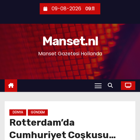
S
09-08-2026
09:11
k
i
p
Manset.nl
t
o
Manset Gazetesi Hollanda
c
o
n
t
e
n
t
DÜNYA
GÜNDEM
Rotterdam’da
Cumhuriyet Coşkusu…