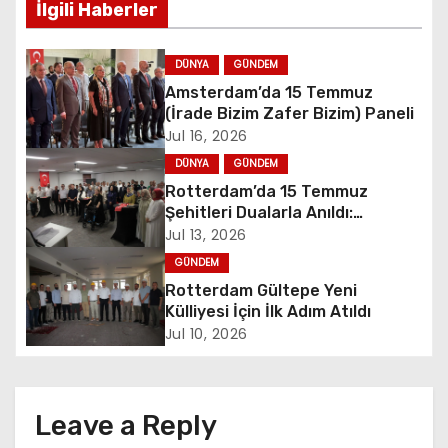
s
İlgili Haberler
t
DÜNYA
GÜNDEM
n
Amsterdam’da 15 Temmuz
(İrade Bizim Zafer Bizim) Paneli
a
Jul 16, 2026
v
DÜNYA
GÜNDEM
Rotterdam’da 15 Temmuz
i
Şehitleri Dualarla Anıldı:
“Demokrasiye Sahip Çıkmanın
Jul 13, 2026
g
Sembolü”
GÜNDEM
a
Rotterdam Gültepe Yeni
Külliyesi İçin İlk Adım Atıldı
t
Jul 10, 2026
i
o
Leave a Reply