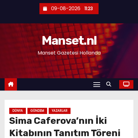
S
09-08-2026
11:23
k
i
p
Manset.nl
t
o
Manset Gazetesi Hollanda
c
o
n
t
e
n
t
DÜNYA
GÜNDEM
YAZARLAR
Sima Caferova’nın İki
Kitabının Tanıtım Töreni