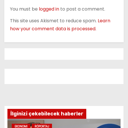
n
You must be
logged in
to post a comment.
This site uses Akismet to reduce spam.
Learn
how your comment data is processed.
İlginizi çekebilecek haberler
EKONOMI
RÖPORTAJ