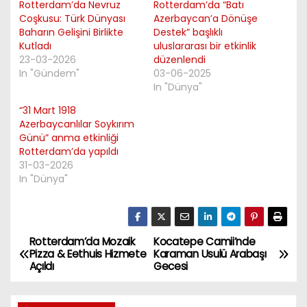
Rotterdam’da Nevruz
Rotterdam’da “Batı
Coşkusu: Türk Dünyası
Azerbaycan’a Dönüşe
Baharın Gelişini Birlikte
Destek” başlıklı
Kutladı
uluslararası bir etkinlik
23-03-2026
düzenlendi
In "Gündem"
03-06-2025
In "Dünya"
“31 Mart 1918
Azerbaycanlılar Soykırım
Günü” anma etkinliği
Rotterdam’da yapıldı
31-03-2026
In "Dünya"
Rotterdam’da Mozaik
Kocatepe Camii’nde
P
Pizza & Eethuis Hizmete
Karaman Usulü Arabaşı
Açıldı
Gecesi
o