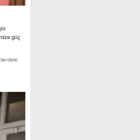
şla
mize güç
lerdeki