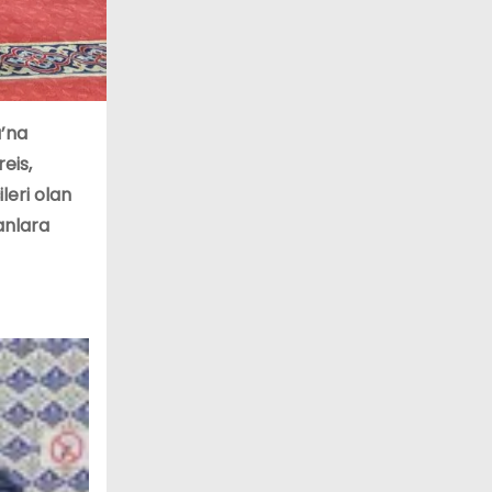
’na
eis,
leri olan
anlara