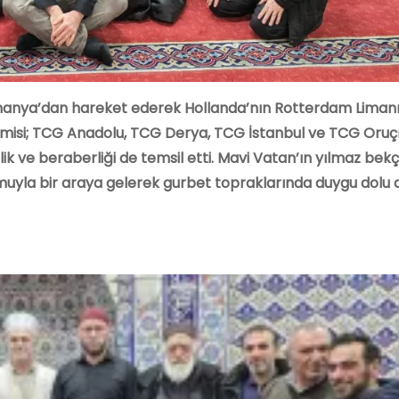
manya’dan hareket ederek Hollanda’nın Rotterdam Limanı
emisi; TCG Anadolu, TCG Derya, TCG İstanbul ve TCG Oruçr
ik ve beraberliği de temsil etti. Mavi Vatan’ın yılmaz bekçi
yla bir araya gelerek gurbet topraklarında duygu dolu 