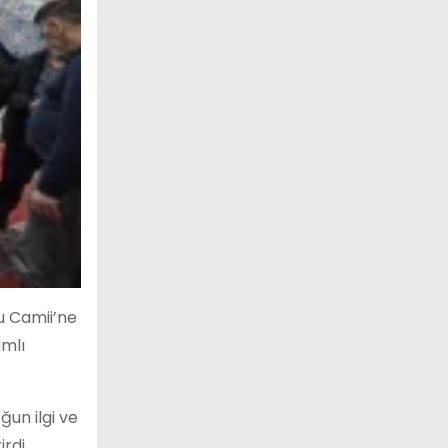
u Camii’ne
amlı
un ilgi ve
rdi.