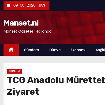
S
09-08-2026
11:53
k
i
Manset.nl
p
t
Manset Gazetesi Hollanda
o
c
o
Gündem
Dünya
Ekonomi
Sağlı
n
t
e
GÜNDEM
n
TCG Anadolu Müretteb
t
Ziyaret