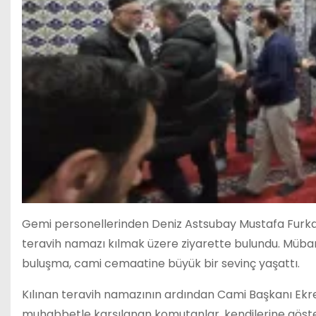
Gemi personellerinden Deniz Astsubay Mustafa Furka
teravih namazı kılmak üzere ziyarette bulundu. Müba
buluşma, cami cemaatine büyük bir sevinç yaşattı.
Kılınan teravih namazının ardından Cami Başkanı Ekre
muhabbetle karşılanan komutanlar, kendilerine göster