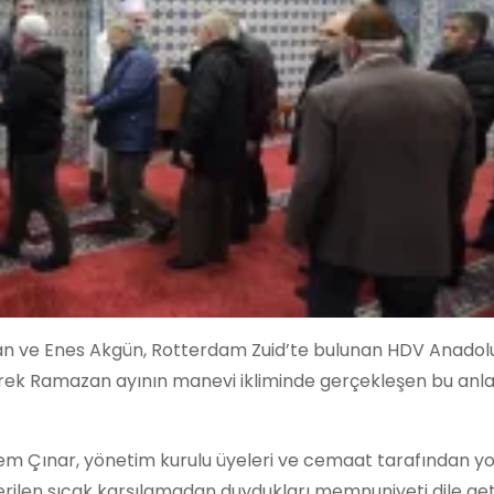
n ve Enes Akgün, Rotterdam Zuid’te bulunan HDV Anadol
rek Ramazan ayının manevi ikliminde gerçekleşen bu anl
m Çınar, yönetim kurulu üyeleri ve cemaat tarafından yoğ
ilen sıcak karşılamadan duydukları memnuniyeti dile geti