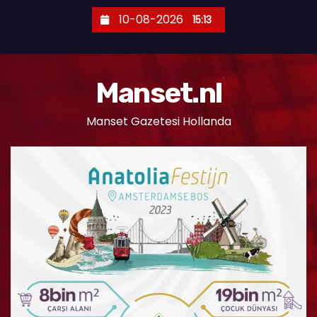
S
10-08-2026
15:13
k
i
p
Manset.nl
t
o
Manset Gazetesi Hollanda
c
o
n
t
e
n
t