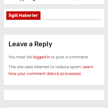
P
o
İlgili Haberler
s
t
n
Leave a Reply
a
You must be
logged in
to post a comment.
v
This site uses Akismet to reduce spam.
Learn
i
how your comment data is processed.
g
a
t