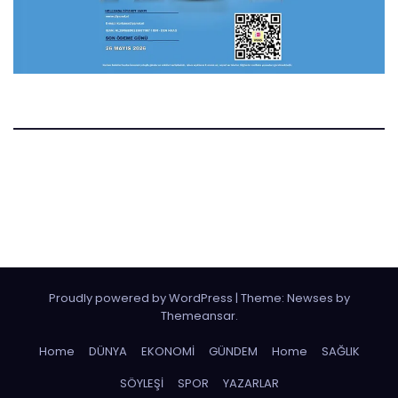
Manset.nl
Manset Gazetesi Hollanda
Proudly powered by WordPress
|
Theme:
Newses
by
Themeansar
.
Home
DÜNYA
EKONOMİ
GÜNDEM
Home
SAĞLIK
SÖYLEŞİ
SPOR
YAZARLAR