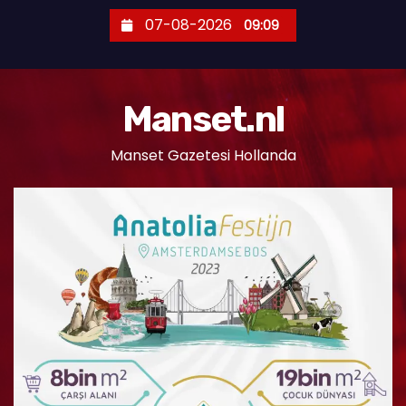
S
07-08-2026
09:09
k
i
p
Manset.nl
t
o
Manset Gazetesi Hollanda
c
o
n
t
e
n
t