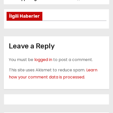
P
o
İlgili Haberler
s
t
n
Leave a Reply
a
You must be
logged in
to post a comment.
v
This site uses Akismet to reduce spam.
Learn
i
how your comment data is processed.
g
a
t