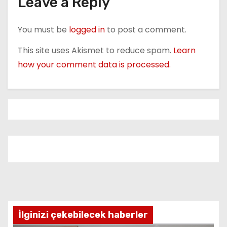
o
Leave a Reply
n
You must be
logged in
to post a comment.
This site uses Akismet to reduce spam.
Learn
how your comment data is processed.
İlginizi çekebilecek haberler