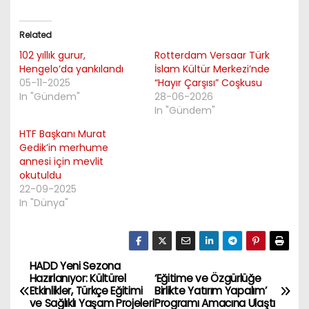
Related
102 yıllık gurur,
Rotterdam Versaar Türk
Hengelo’da yankılandı
İslam Kültür Merkezi’nde
05-11-2025
“Hayır Çarşısı” Coşkusu
In "Gündem"
28-06-2026
In "Gündem"
HTF Başkanı Murat
Gedik’in merhume
annesi için mevlit
okutuldu
22-09-2025
In "Dünya"
HADD Yeni Sezona
P
Hazırlanıyor: Kültürel
‘Eğitime ve Özgürlüğe
Etkinlikler, Türkçe Eğitimi
Birlikte Yatırım Yapalım’
o
ve Sağlıklı Yaşam Projeleri
Programı Amacına Ulaştı