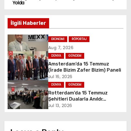
Yolda
s
t
İlgili Haberler
n
EKONOMI
RÖPORTAJ
a
Aug 7, 2026
v
DÜNYA
GÜNDEM
Amsterdam’da 15 Temmuz
i
(İrade Bizim Zafer Bizim) Paneli
Jul 16, 2026
g
DÜNYA
GÜNDEM
Rotterdam’da 15 Temmuz
a
Şehitleri Dualarla Anıldı:
“Demokrasiye Sahip Çıkmanın
t
Jul 13, 2026
Sembolü”
i