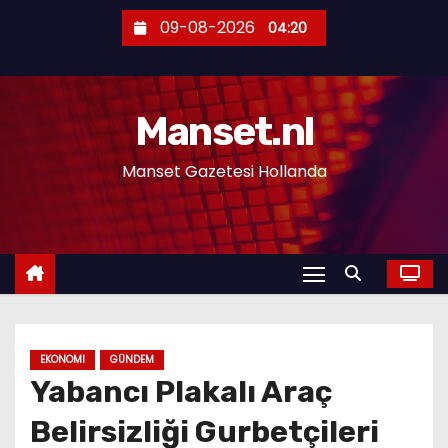
S
09-08-2026
04:20
k
i
p
Manset.nl
t
o
Manset Gazetesi Hollanda
c
o
n
t
e
n
t
EKONOMI
GÜNDEM
Yabancı Plakalı Araç
Belirsizliği Gurbetçileri