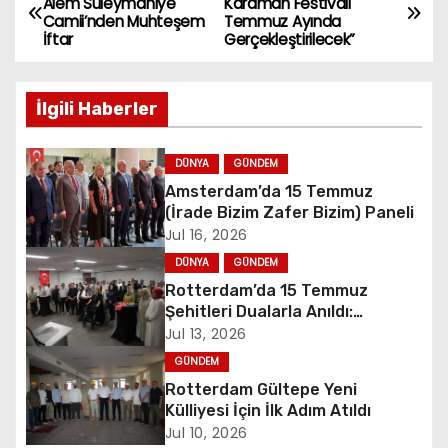
Alem Süleymaniye
Karaman Festivali
Camii’nden Muhteşem
Temmuz Ayında
o
İftar
Gerçekleştirilecek”
s
İlgili Haberler
t
n
DÜNYA
GÜNDEM
Amsterdam’da 15 Temmuz
a
(İrade Bizim Zafer Bizim) Paneli
Jul 16, 2026
v
DÜNYA
GÜNDEM
i
Rotterdam’da 15 Temmuz
Şehitleri Dualarla Anıldı:
g
“Demokrasiye Sahip Çıkmanın
Jul 13, 2026
Sembolü”
GÜNDEM
a
Rotterdam Gültepe Yeni
t
Külliyesi İçin İlk Adım Atıldı
Jul 10, 2026