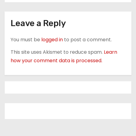
i
o
Leave a Reply
n
You must be
logged in
to post a comment.
This site uses Akismet to reduce spam.
Learn
how your comment data is processed.