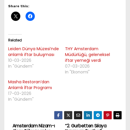
Share this:
Related
Leiden Dünya Müzesi’nde
THY Amsterdam
anlamlı iftar buluşması
Müdürlüğü, geleneksel
10-03-2026
iftar yemeği verdi
In "Gündem"
07-03-2026
In "Ekonomi"
Masha Restoran’dan
Anlamlı İftar Programı
17-03-2026
In "Gündem"
Amsterdam Nizam-ı
“2. Gurbetten Sılaya
P