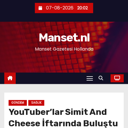
S
07-08-2026
20:02
k
i
p
Manset.nl
t
o
Manset Gazetesi Hollanda
c
o
n
t
e
n
t
GÜNDEM
SAĞLIK
YouTuber’lar Simit And
Cheese İftarında Buluştu