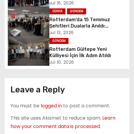
a
Jul 16, 2026
v
DÜNYA
GÜNDEM
Rotterdam’da 15 Temmuz
i
Şehitleri Dualarla Anıldı:
“Demokrasiye Sahip Çıkmanın
Jul 13, 2026
g
Sembolü”
GÜNDEM
a
Rotterdam Gültepe Yeni
Külliyesi İçin İlk Adım Atıldı
t
Jul 10, 2026
i
o
Leave a Reply
n
You must be
logged in
to post a comment.
This site uses Akismet to reduce spam.
Learn
how your comment data is processed.