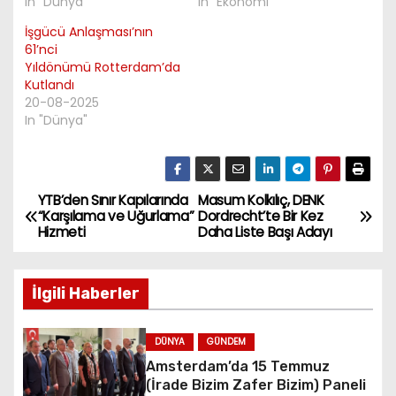
In "Dünya"
In "Ekonomi"
İşgücü Anlaşması’nın
61’nci
Yıldönümü Rotterdam’da
Kutlandı
20-08-2025
In "Dünya"
YTB’den Sınır Kapılarında
Masum Kolkılıç, DENK
P
“Karşılama ve Uğurlama”
Dordrecht’te Bir Kez
Hizmeti
Daha Liste Başı Adayı
o
s
İlgili Haberler
t
DÜNYA
GÜNDEM
n
Amsterdam’da 15 Temmuz
(İrade Bizim Zafer Bizim) Paneli