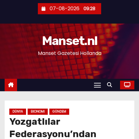
S
07-08-2026
09:28
k
i
p
Manset.nl
t
o
Manset Gazetesi Hollanda
c
o
n
t
e
n
t
DÜNYA
EKONOMI
GÜNDEM
Yozgatlılar
Federasyonu’ndan