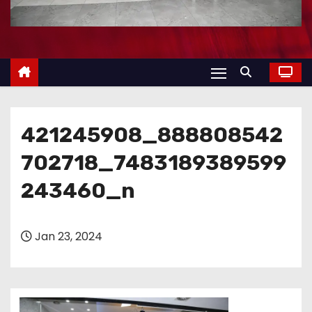
421245908_888808542
702718_7483189389599
243460_n
Jan 23, 2024