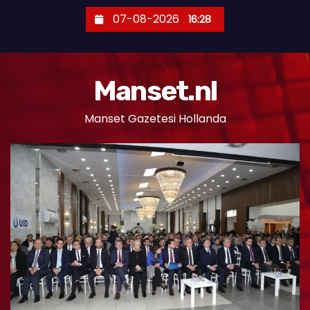
S
07-08-2026
16:28
k
i
p
Manset.nl
t
o
Manset Gazetesi Hollanda
c
o
n
t
e
n
t