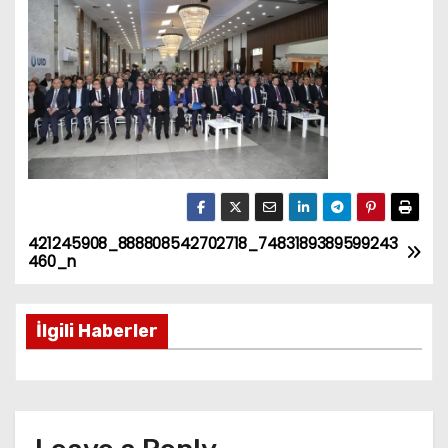
421245908_888808542702718_7483189389599243
P
460_n
o
İlgili Haberler
s
t
n