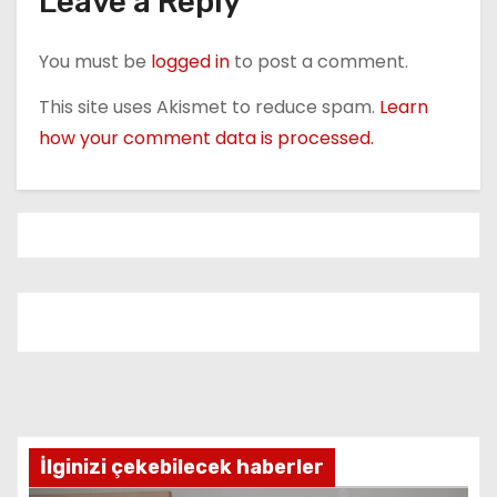
Leave a Reply
a
v
You must be
logged in
to post a comment.
i
This site uses Akismet to reduce spam.
Learn
how your comment data is processed.
g
a
t
i
o
n
İlginizi çekebilecek haberler