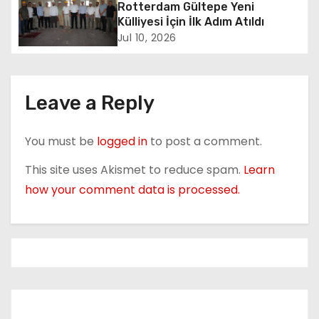
Rotterdam Gültepe Yeni
t
Külliyesi İçin İlk Adım Atıldı
i
Jul 10, 2026
o
n
Leave a Reply
You must be
logged in
to post a comment.
This site uses Akismet to reduce spam.
Learn
how your comment data is processed.