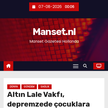
S
07-08-2026
00:06
k
i
p
Manset.nl
t
o
Manset Gazetesi Hollanda
c
o
n
t
e
n
t
DÜNYA
GÜNDEM
SAĞLIK
Altın Lale Vakfı,
depremzede çocuklara