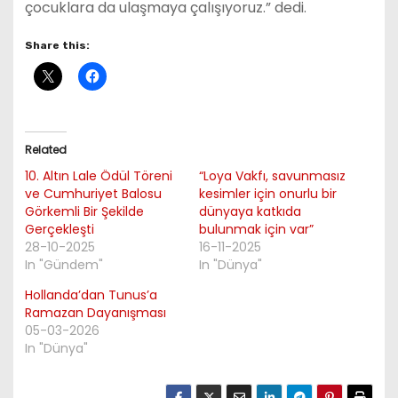
çocuklara da ulaşmaya çalışıyoruz.” dedi.
Share this:
Related
10. Altın Lale Ödül Töreni
“Loya Vakfı, savunmasız
ve Cumhuriyet Balosu
kesimler için onurlu bir
Görkemli Bir Şekilde
dünyaya katkıda
Gerçekleşti
bulunmak için var”
28-10-2025
16-11-2025
In "Gündem"
In "Dünya"
Hollanda’dan Tunus’a
Ramazan Dayanışması
05-03-2026
In "Dünya"