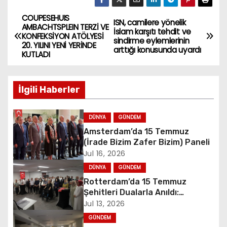
COUPESEHUIS
P
ISN, camilere yönelik
AMBACHTSPLEIN TERZİ VE
İslam karşıtı tehdit ve
KONFEKSİYON ATÖLYESİ
o
sindirme eylemlerinin
20. YILINI YENİ YERİNDE
arttığı konusunda uyardı
KUTLADI
s
t
İlgili Haberler
n
DÜNYA
GÜNDEM
a
Amsterdam’da 15 Temmuz
(İrade Bizim Zafer Bizim) Paneli
v
Jul 16, 2026
i
DÜNYA
GÜNDEM
Rotterdam’da 15 Temmuz
g
Şehitleri Dualarla Anıldı:
“Demokrasiye Sahip Çıkmanın
Jul 13, 2026
a
Sembolü”
GÜNDEM