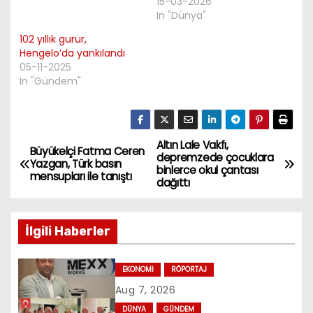
15-03-2026
In "Dünya"
102 yıllık gurur,
Hengelo’da yankılandı
05-11-2025
In "Gündem"
Altın Lale Vakfı,
P
Büyükelçi Fatma Ceren
depremzede çocuklara
Yazgan, Türk basın
binlerce okul çantası
o
mensupları ile tanıştı
dağıttı
s
İlgili Haberler
t
n
EKONOMI
RÖPORTAJ
Aug 7, 2026
a
DÜNYA
GÜNDEM