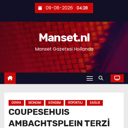
S
09-08-2026
04:28
k
i
p
Manset.nl
t
o
Manset Gazetesi Hollanda
c
o
n
t
e
n
t
DÜNYA
EKONOMI
GÜNDEM
RÖPORTAJ
SAĞLIK
COUPESEHUIS
AMBACHTSPLEIN TERZİ