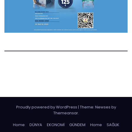
Manset.nl
Manset Gazetesi Hollanda
Proudly powered by WordPress
|
Theme:
Newses
by
Themeansar
.
Home
DÜNYA
EKONOMİ
GÜNDEM
Home
SAĞLIK