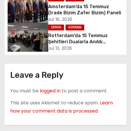
v
Amsterdam’da 15 Temmuz
(İrade Bizim Zafer Bizim) Paneli
i
Jul 16, 2026
DÜNYA
GÜNDEM
g
Rotterdam’da 15 Temmuz
a
Şehitleri Dualarla Anıldı:
“Demokrasiye Sahip Çıkmanın
Jul 13, 2026
t
Sembolü”
i
Leave a Reply
o
n
You must be
logged in
to post a comment.
This site uses Akismet to reduce spam.
Learn
how your comment data is processed.