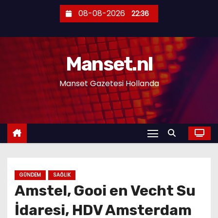
S
08-08-2026
22:36
k
i
p
Manset.nl
t
o
Manset Gazetesi Hollanda
c
o
n
t
e
n
t
GÜNDEM
SAĞLIK
Amstel, Gooi en Vecht Su
İdaresi, HDV Amsterdam