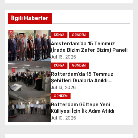
s
İlgili Haberler
t
n
DÜNYA
GÜNDEM
Amsterdam’da 15 Temmuz
a
(İrade Bizim Zafer Bizim) Paneli
Jul 16, 2026
v
DÜNYA
GÜNDEM
i
Rotterdam’da 15 Temmuz
Şehitleri Dualarla Anıldı:
g
“Demokrasiye Sahip Çıkmanın
Jul 13, 2026
Sembolü”
GÜNDEM
a
Rotterdam Gültepe Yeni
t
Külliyesi İçin İlk Adım Atıldı
Jul 10, 2026
i