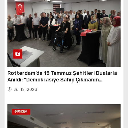
Rotterdam’da 15 Temmuz Şehitleri Dualarla
Anıldı: “Demokrasiye Sahip Çıkmanın
Sembolü”
Jul 13, 2026
GÜNDEM