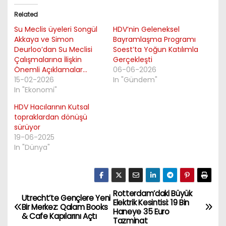
Related
Su Meclis üyeleri Songül
HDV’nin Geleneksel
Akkaya ve Simon
Bayramlaşma Programı
Deurloo’dan Su Meclisi
Soest’ta Yoğun Katılımla
Çalışmalarına İlişkin
Gerçekleşti
Önemli Açıklamalar…
06-06-2026
15-02-2026
In "Gündem"
In "Ekonomi"
HDV Hacılarının Kutsal
topraklardan dönüşü
sürüyor
19-06-2025
In "Dünya"
Rotterdam’daki Büyük
P
Utrecht’te Gençlere Yeni
Elektrik Kesintisi: 19 Bin
Bir Merkez: Qalam Books
Haneye 35 Euro
o
& Cafe Kapılarını Açtı
Tazminat