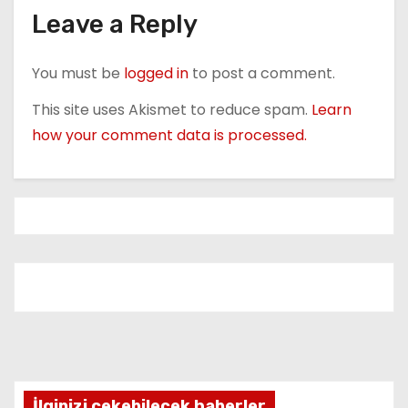
o
Leave a Reply
n
You must be
logged in
to post a comment.
This site uses Akismet to reduce spam.
Learn
how your comment data is processed.
İlginizi çekebilecek haberler