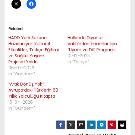
Related
HADD Yeni Sezona
Hollanda Diyanet
Hazırlanıyor: Kültürel
Vakfı’ndan İmamlar İçin
Etkinlikler, Türkçe Eğitimi
“Uyum ve Dil” Programı
ve Sağlıklı Yaşam
01-12-2025
Projeleri Yolda
In "Dünya"
06-07-2026
In "Gündem"
“Artık Dönüş Yok”:
Avrupa’daki Türklerin 60
Yıllık Yolculuğu Kitapta
15-04-2026
In "Gündem"