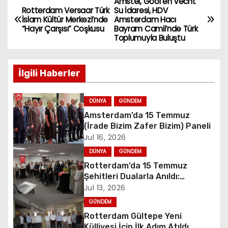
Amstel, Gooi en Vecht
P
Rotterdam Versaar Türk
Su İdaresi, HDV
İslam Kültür Merkezi’nde
Amsterdam Hacı
o
“Hayır Çarşısı” Coşkusu
Bayram Camii’nde Türk
Toplumuyla Buluştu
s
t
İlgili Haberler
n
DÜNYA
GÜNDEM
a
Amsterdam’da 15 Temmuz
(İrade Bizim Zafer Bizim) Paneli
v
Jul 16, 2026
i
DÜNYA
GÜNDEM
Rotterdam’da 15 Temmuz
g
Şehitleri Dualarla Anıldı:
“Demokrasiye Sahip Çıkmanın
Jul 13, 2026
a
Sembolü”
GÜNDEM
Rotterdam Gültepe Yeni
t
Külliyesi İçin İlk Adım Atıldı