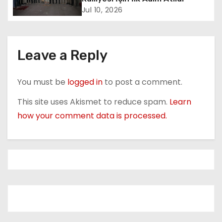
i
Jul 10, 2026
o
n
Leave a Reply
You must be
logged in
to post a comment.
This site uses Akismet to reduce spam.
Learn
how your comment data is processed.