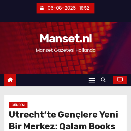
S
06-08-2026
16:52
k
i
p
Manset.nl
t
o
Manset Gazetesi Hollanda
c
o
n
t
e
n
t
GÜNDEM
Utrecht’te Gençlere Yeni
Bir Merkez: Qalam Books