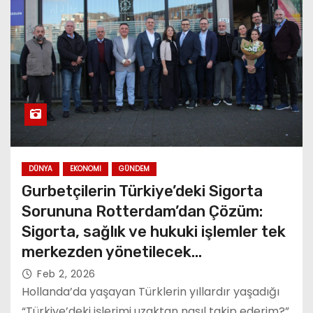
DÜNYA
EKONOMI
GÜNDEM
Gurbetçilerin Türkiye’deki Sigorta
Sorununa Rotterdam’dan Çözüm:
Sigorta, sağlık ve hukuki işlemler tek
merkezden yönetilecek…
Feb 2, 2026
Hollanda’da yaşayan Türklerin yıllardır yaşadığı
“Türkiye’deki işlerimi uzaktan nasıl takip ederim?”