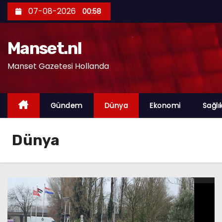
S
07-08-2026
00:58
k
i
Manset.nl
p
t
Manset Gazetesi Hollanda
o
c
o
Gündem
Dünya
Ekonomi
Sağlı
n
t
Dünya
e
n
t