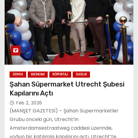
DÜNYA
EKONOMI
RÖPORTAJ
SAĞLIK
Şahan Süpermarket Utrecht Şubesi
Kapılarını Açtı
Feb 2, 2026
(MANŞET GAZETESİ) – Şahan Süpermarketler
Grubu önceki gün, Utrecht’in
Amsterdamsestraatweg caddesi üzerinde,
yoğun bir katılımla kapılarını açtı. Utrecht’te