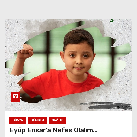
DÜNYA
GÜNDEM
SAĞLIK
Eyüp Ensar’a Nefes Olalım…