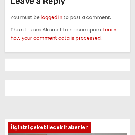
Leave a Reply
n
You must be
logged in
to post a comment.
This site uses Akismet to reduce spam.
Learn
how your comment data is processed.
İlginizi çekebilecek haberler