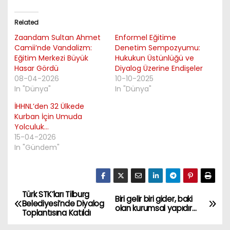
Related
Zaandam Sultan Ahmet
Enformel Eğitime
Camii’nde Vandalizm:
Denetim Sempozyumu:
Eğitim Merkezi Büyük
Hukukun Üstünlüğü ve
Hasar Gördü
Diyalog Üzerine Endişeler
08-04-2026
10-10-2025
In "Dünya"
In "Dünya"
İHHNL’den 32 Ülkede
Kurban İçin Umuda
Yolculuk…
15-04-2026
In "Gündem"
Türk STK’ları Tilburg
P
Biri gelir biri gider, baki
Belediyesi’nde Diyalog
olan kurumsal yapıdır…
Toplantısına Katıldı
o