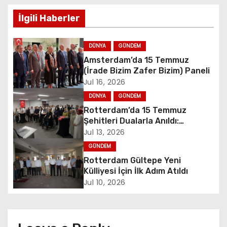
s
İlgili Haberler
t
DÜNYA
GÜNDEM
n
Amsterdam’da 15 Temmuz
(İrade Bizim Zafer Bizim) Paneli
a
Jul 16, 2026
v
DÜNYA
GÜNDEM
Rotterdam’da 15 Temmuz
i
Şehitleri Dualarla Anıldı:
“Demokrasiye Sahip Çıkmanın
Jul 13, 2026
g
Sembolü”
GÜNDEM
a
Rotterdam Gültepe Yeni
Külliyesi İçin İlk Adım Atıldı
t
Jul 10, 2026
i
o