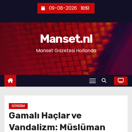
S
09-08-2026
10:51
k
i
p
Manset.nl
t
o
Manset Gazetesi Hollanda
c
o
n
t
e
n
t
GÜNDEM
Gamalı Haçlar ve
Vandalizm: Müslüman