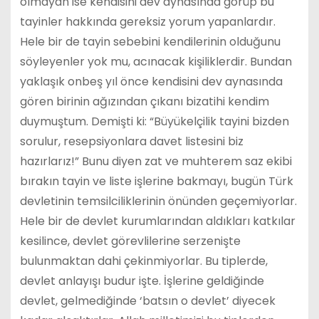
olmayan ise kendisini dev aynasında görüp bu
tayinler hakkında gereksiz yorum yapanlardır.
Hele bir de tayin sebebini kendilerinin olduğunu
söyleyenler yok mu, acınacak kişiliklerdir. Bundan
yaklaşık onbeş yıl önce kendisini dev aynasında
gören birinin ağızından çıkanı bizatihi kendim
duymuştum. Demişti ki: “Büyükelçilik tayini bizden
sorulur, resepsiyonlara davet listesini biz
hazırlarız!” Bunu diyen zat ve muhterem saz ekibi
bırakın tayin ve liste işlerine bakmayı, bugün Türk
devletinin temsilciliklerinin önünden geçemiyorlar.
Hele bir de devlet kurumlarından aldıkları katkılar
kesilince, devlet görevlilerine serzenişte
bulunmaktan dahi çekinmiyorlar. Bu tiplerde,
devlet anlayışı budur işte. İşlerine geldiğinde
devlet, gelmediğinde ‘batsın o devlet’ diyecek