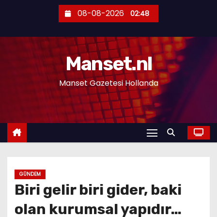
S
08-08-2026
02:48
k
i
p
Manset.nl
t
o
Manset Gazetesi Hollanda
c
o
n
t
e
n
t
GÜNDEM
Biri gelir biri gider, baki
olan kurumsal yapıdır…