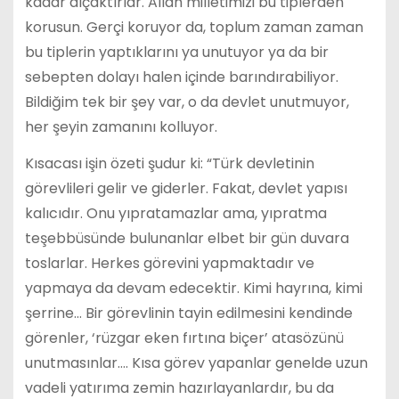
kadar alçaktırlar. Allah milletimizi bu tiplerden
korusun. Gerçi koruyor da, toplum zaman zaman
bu tiplerin yaptıklarını ya unutuyor ya da bir
sebepten dolayı halen içinde barındırabiliyor.
Bildiğim tek bir şey var, o da devlet unutmuyor,
her şeyin zamanını kolluyor.
Kısacası işin özeti şudur ki: “Türk devletinin
görevlileri gelir ve giderler. Fakat, devlet yapısı
kalıcıdır. Onu yıpratamazlar ama, yıpratma
teşebbüsünde bulunanlar elbet bir gün duvara
toslarlar. Herkes görevini yapmaktadır ve
yapmaya da devam edecektir. Kimi hayrına, kimi
şerrine… Bir görevlinin tayin edilmesini kendinde
görenler, ‘rüzgar eken fırtına biçer’ atasözünü
unutmasınlar…. Kısa görev yapanlar genelde uzun
vadeli yatırıma zemin hazırlayanlardır, bu da