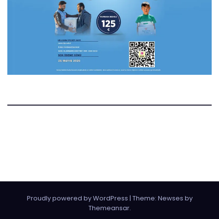
Manset.nl
Manset Gazetesi Hollanda
Proudly powered by WordPress
|
Theme:
Newses
by
Themeansar
.