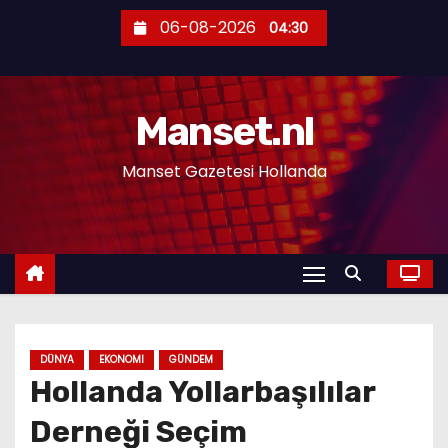
S
06-08-2026
04:30
k
i
p
Manset.nl
t
o
Manset Gazetesi Hollanda
c
o
n
t
e
n
t
DÜNYA
EKONOMI
GÜNDEM
Hollanda Yollarbaşılılar
Derneği Seçim