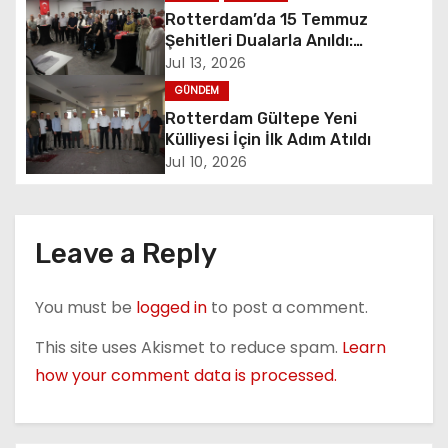
Rotterdam’da 15 Temmuz
i
Şehitleri Dualarla Anıldı:
“Demokrasiye Sahip Çıkmanın
Jul 13, 2026
g
Sembolü”
GÜNDEM
a
Rotterdam Gültepe Yeni
Külliyesi İçin İlk Adım Atıldı
t
Jul 10, 2026
i
o
Leave a Reply
n
You must be
logged in
to post a comment.
This site uses Akismet to reduce spam.
Learn
how your comment data is processed.