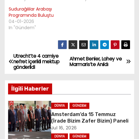
Sudurağılılar Arabaşı
Programında Buluştu
04-01-2026
In "Gündem"
Utrecht’te 4 camiye
P
Ahmet Benler, Lahey ve
nefret içerikli mektup
Marmaris’te Anıldı
gönderildi
o
s
İlgili Haberler
t
DÜNYA
GÜNDEM
n
Amsterdam’da 15 Temmuz
(İrade Bizim Zafer Bizim) Paneli
a
Jul 16, 2026
v
DÜNYA
GÜNDEM