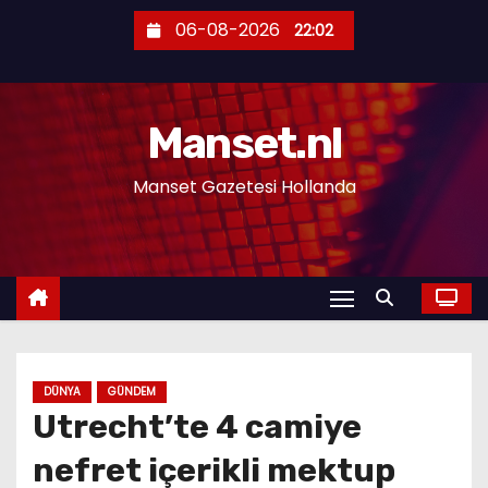
S
06-08-2026
22:02
k
i
p
Manset.nl
t
o
Manset Gazetesi Hollanda
c
o
n
t
e
n
t
DÜNYA
GÜNDEM
Utrecht’te 4 camiye
nefret içerikli mektup