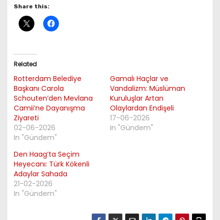
Share this:
Related
Rotterdam Belediye
Gamalı Haçlar ve
Başkanı Carola
Vandalizm: Müslüman
Schouten’den Mevlana
Kuruluşlar Artan
Camii’ne Dayanışma
Olaylardan Endişeli
Ziyareti
17-06-2026
02-06-2026
In "Gündem"
In "Gündem"
Den Haag’ta Seçim
Heyecanı: Türk Kökenli
Adaylar Sahada
21-02-2026
In "Gündem"