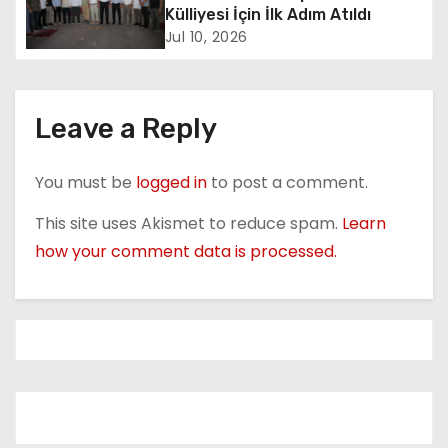
t
Külliyesi İçin İlk Adım Atıldı
Jul 10, 2026
i
o
Leave a Reply
n
You must be
logged in
to post a comment.
This site uses Akismet to reduce spam.
Learn
how your comment data is processed.