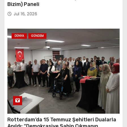
Bizim) Paneli
Jul 16, 2026
DÜNYA
GÜNDEM
Rotterdam’da 15 Temmuz Şehitleri Dualarla
Anıldı: “Demokrasiye Sahip Çıkmanın