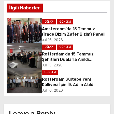
t
İlgili Haberler
n
DÜNYA
GÜNDEM
a
Amsterdam’da 15 Temmuz
(İrade Bizim Zafer Bizim) Paneli
v
Jul 16, 2026
i
DÜNYA
GÜNDEM
Rotterdam’da 15 Temmuz
g
Şehitleri Dualarla Anıldı:
“Demokrasiye Sahip Çıkmanın
Jul 13, 2026
a
Sembolü”
GÜNDEM
Rotterdam Gültepe Yeni
t
Külliyesi İçin İlk Adım Atıldı
i
Jul 10, 2026
o
n
Leave a Reply