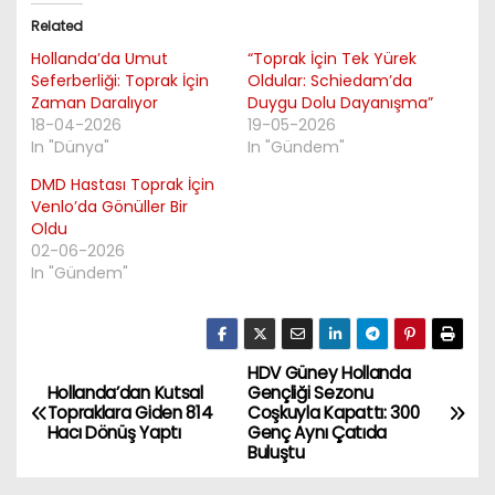
Related
Hollanda’da Umut
“Toprak İçin Tek Yürek
Seferberliği: Toprak İçin
Oldular: Schiedam’da
Zaman Daralıyor
Duygu Dolu Dayanışma”
18-04-2026
19-05-2026
In "Dünya"
In "Gündem"
DMD Hastası Toprak İçin
Venlo’da Gönüller Bir
Oldu
02-06-2026
In "Gündem"
HDV Güney Hollanda
P
Hollanda’dan Kutsal
Gençliği Sezonu
Topraklara Giden 814
Coşkuyla Kapattı: 300
o
Hacı Dönüş Yaptı
Genç Aynı Çatıda
Buluştu
s