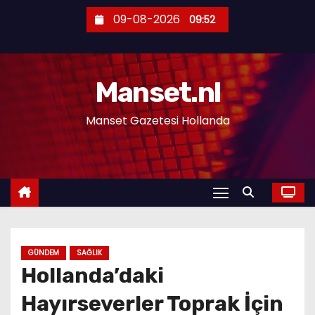
S
09-08-2026
09:52
k
i
p
Manset.nl
t
o
Manset Gazetesi Hollanda
c
o
n
t
e
n
t
GÜNDEM
SAĞLIK
Hollanda’daki
Hayırseverler Toprak İçin