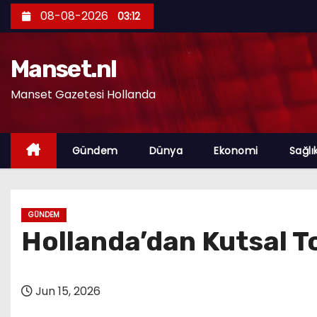
S
08-08-2026
03:12
k
i
Manset.nl
p
t
Manset Gazetesi Hollanda
o
c
o
Gündem
Dünya
Ekonomi
Sağlı
n
t
e
GÜNDEM
n
Hollanda’dan Kutsal T
t
Jun 15, 2026