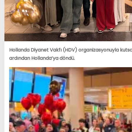
Hollanda Diyanet Vakfı (HDV) organizasyonuyla kutsa
ardından Hollanda’ya döndü.