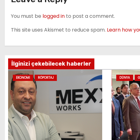
a
You must be
logged in
to post a comment.
v
i
This site uses Akismet to reduce spam.
Learn how yo
g
a
İlginizi çekebilecek haberler
t
EKONOMI
RÖPORTAJ
DÜNYA
G
i
o
n