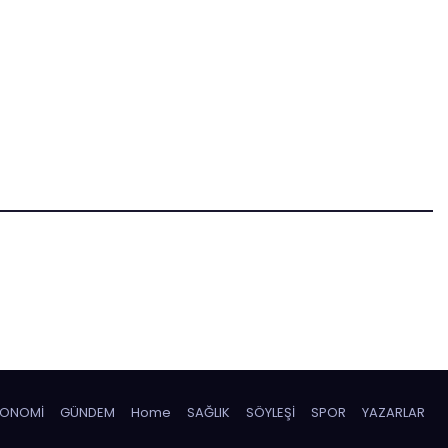
KONOMİ
GÜNDEM
Home
SAĞLIK
SÖYLEŞİ
SPOR
YAZARLAR