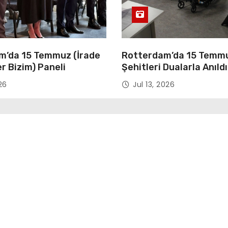
’da 15 Temmuz (İrade
Rotterdam’da 15 Temm
r Bizim) Paneli
Şehitleri Dualarla Anıldı
“Demokrasiye Sahip Çı
26
Jul 13, 2026
Sembolü”