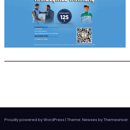
Manset.nl
Manset Gazetesi Hollanda
Proudly powered by WordPress
|
Theme:
Newses
by
Themeansar
.