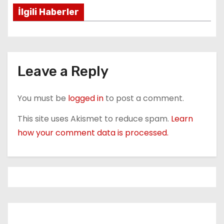
o
İlgili Haberler
s
t
n
Leave a Reply
a
You must be
logged in
to post a comment.
v
This site uses Akismet to reduce spam.
Learn
i
how your comment data is processed.
g
a
t
i