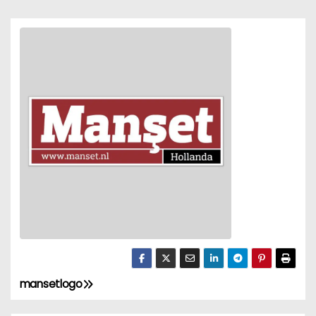
mansetlogo
P