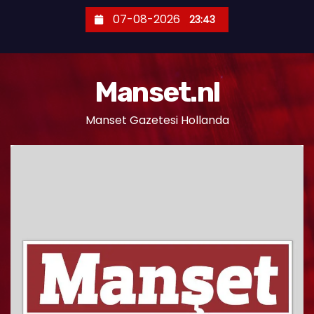
S
07-08-2026
23:43
k
i
p
Manset.nl
t
o
Manset Gazetesi Hollanda
c
o
n
t
e
n
t