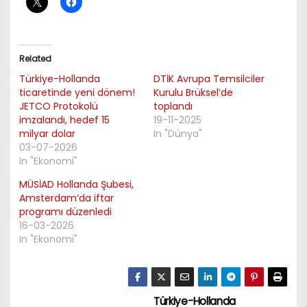
Related
Türkiye-Hollanda
DTİK Avrupa Temsilciler
ticaretinde yeni dönem!
Kurulu Brüksel’de
JETCO Protokolü
toplandı
imzalandı, hedef 15
19-11-2025
milyar dolar
In "Dünya"
03-07-2026
In "Ekonomi"
MÜSİAD Hollanda Şubesi,
Amsterdam’da iftar
programı düzenledi
16-03-2026
In "Ekonomi"
Türkiye-Hollanda