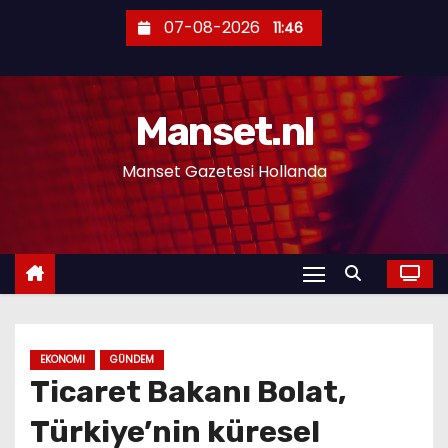
S
07-08-2026
11:46
k
i
p
Manset.nl
t
o
Manset Gazetesi Hollanda
c
o
n
t
e
n
t
EKONOMI
GÜNDEM
Ticaret Bakanı Bolat,
Türkiye’nin küresel