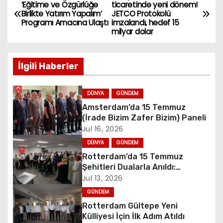
P
‘Eğitime ve Özgürlüğe
ticaretinde yeni dönem!
Birlikte Yatırım Yapalım’
JETCO Protokolü
o
Programı Amacına Ulaştı
imzalandı, hedef 15
milyar dolar
s
t
İlgili Haberler
n
DÜNYA
GÜNDEM
a
Amsterdam’da 15 Temmuz
(İrade Bizim Zafer Bizim) Paneli
v
Jul 16, 2026
i
DÜNYA
GÜNDEM
Rotterdam’da 15 Temmuz
g
Şehitleri Dualarla Anıldı:
“Demokrasiye Sahip Çıkmanın
Jul 13, 2026
a
Sembolü”
GÜNDEM
Rotterdam Gültepe Yeni
t
Külliyesi İçin İlk Adım Atıldı