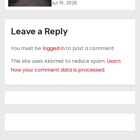
i
Jul 10, 2026
o
n
Leave a Reply
You must be
logged in
to post a comment.
This site uses Akismet to reduce spam.
Learn
how your comment data is processed.