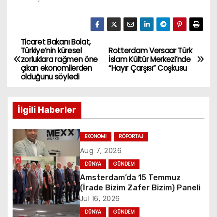
Ticaret Bakanı Bolat,
P
Türkiye’nin küresel
Rotterdam Versaar Türk
zorluklara rağmen öne
İslam Kültür Merkezi’nde
o
çıkan ekonomilerden
“Hayır Çarşısı” Coşkusu
olduğunu söyledi
s
t
İlgili Haberler
n
EKONOMI
RÖPORTAJ
a
Aug 7, 2026
v
DÜNYA
GÜNDEM
Amsterdam’da 15 Temmuz
i
(İrade Bizim Zafer Bizim) Paneli
Jul 16, 2026
g
DÜNYA
GÜNDEM