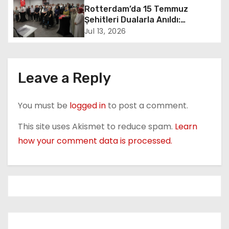
Rotterdam’da 15 Temmuz
a
Şehitleri Dualarla Anıldı:
“Demokrasiye Sahip Çıkmanın
t
Jul 13, 2026
Sembolü”
i
o
Leave a Reply
n
You must be
logged in
to post a comment.
This site uses Akismet to reduce spam.
Learn
how your comment data is processed.