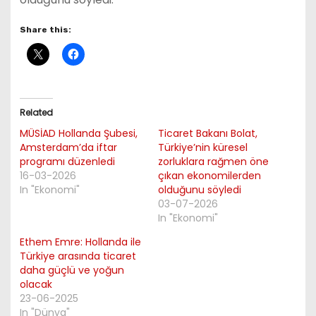
Share this:
Related
MÜSİAD Hollanda Şubesi,
Ticaret Bakanı Bolat,
Amsterdam’da iftar
Türkiye’nin küresel
programı düzenledi
zorluklara rağmen öne
16-03-2026
çıkan ekonomilerden
In "Ekonomi"
olduğunu söyledi
03-07-2026
In "Ekonomi"
Ethem Emre: Hollanda ile
Türkiye arasında ticaret
daha güçlü ve yoğun
olacak
23-06-2025
In "Dünya"