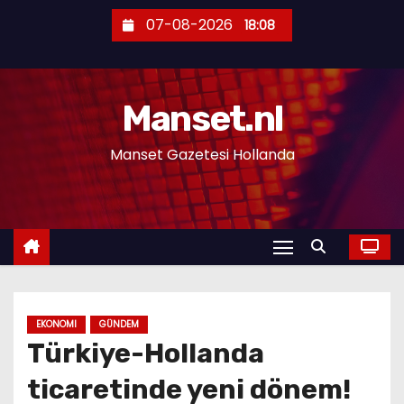
S
07-08-2026
18:08
k
i
p
Manset.nl
t
o
Manset Gazetesi Hollanda
c
o
n
t
e
n
t
EKONOMI
GÜNDEM
Türkiye-Hollanda
ticaretinde yeni dönem!