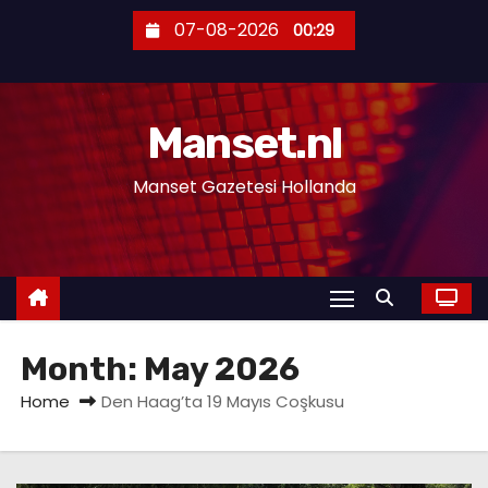
S
07-08-2026
00:29
k
i
p
Manset.nl
t
o
Manset Gazetesi Hollanda
c
o
n
t
e
n
Month:
May 2026
t
Home
Den Haag’ta 19 Mayıs Coşkusu