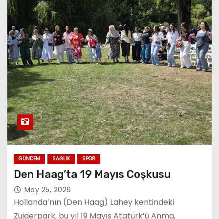
GÜNDEM
SAĞLIK
SPOR
Den Haag’ta 19 Mayıs Coşkusu
May 25, 2026
Hollanda’nın (Den Haag) Lahey kentindeki
Zuiderpark, bu yıl 19 Mayıs Atatürk’ü Anma,