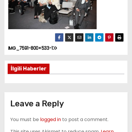
IMG_7591-800×533-1
P
o
İlgili Haberler
s
t
n
Leave a Reply
a
You must be
logged in
to post a comment.
v
This site uses Akismet to reduce spam.
Learn