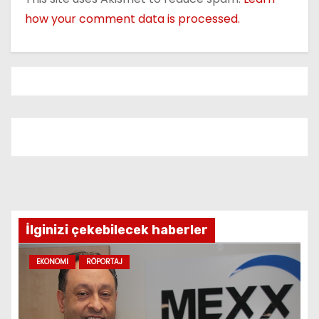
i
how your comment data is processed.
g
a
t
i
o
n
İlginizi çekebilecek haberler
EKONOMI
RÖPORTAJ