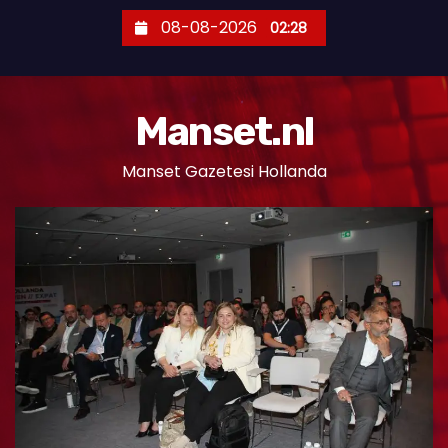
S
08-08-2026
02:28
k
i
p
Manset.nl
t
o
Manset Gazetesi Hollanda
c
o
n
t
e
n
t