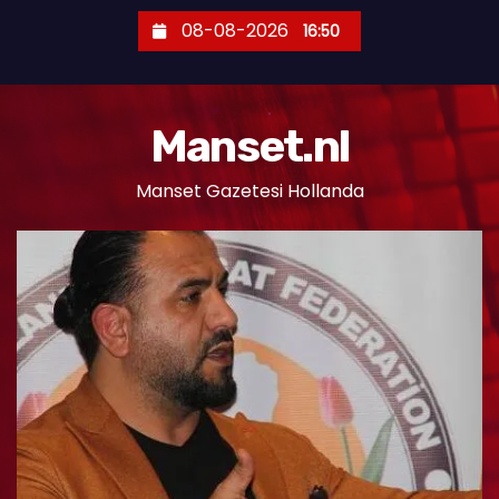
S
08-08-2026
16:50
k
i
p
Manset.nl
t
o
Manset Gazetesi Hollanda
c
o
n
t
e
n
t