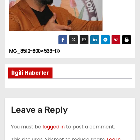
IMG_8512-800×533-1
P
o
İlgili Haberler
s
t
n
Leave a Reply
a
You must be
logged in
to post a comment.
v
This site uses Akismet to reduce spam.
Learn