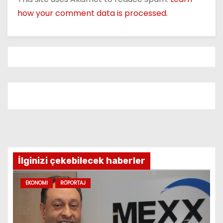
i
how your comment data is processed.
g
a
t
i
o
n
İlginizi çekebilecek haberler
EKONOMI
RÖPORTAJ