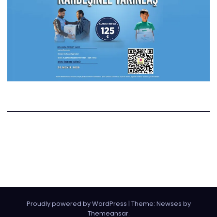
Manset.nl
Manset Gazetesi Hollanda
Proudly powered by WordPress
|
Theme:
Newses
by
Themeansar
.