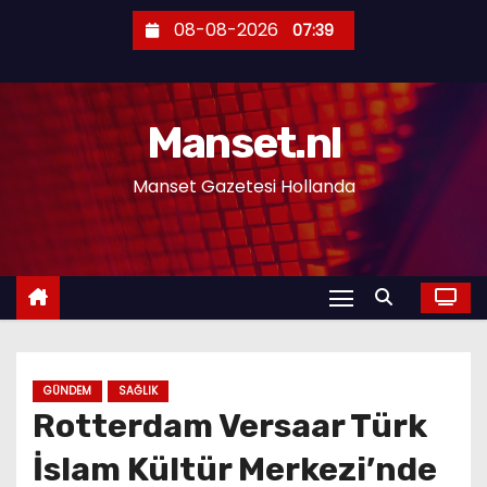
S
08-08-2026
07:39
k
i
p
Manset.nl
t
o
Manset Gazetesi Hollanda
c
o
n
t
e
n
t
GÜNDEM
SAĞLIK
Rotterdam Versaar Türk
İslam Kültür Merkezi’nde