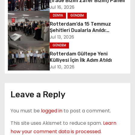
(İrade Bizim Zafer Bizim) Paneli
v
Jul 16, 2026
i
DÜNYA
GÜNDEM
Rotterdam’da 15 Temmuz
g
Şehitleri Dualarla Anıldı:
“Demokrasiye Sahip Çıkmanın
Jul 13, 2026
a
Sembolü”
GÜNDEM
Rotterdam Gültepe Yeni
t
Külliyesi İçin İlk Adım Atıldı
i
Jul 10, 2026
o
n
Leave a Reply
You must be
logged in
to post a comment.
This site uses Akismet to reduce spam.
Learn
how your comment data is processed.