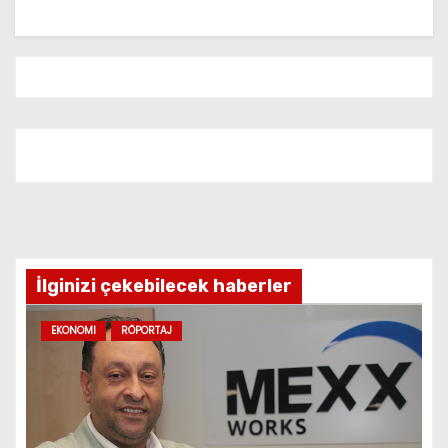
İlginizi çekebilecek haberler
EKONOMI
RÖPORTAJ