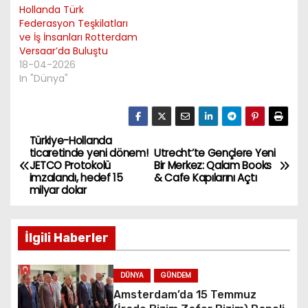
Hollanda Türk
Federasyon Teşkilatları
ve İş İnsanları Rotterdam
Versaar’da Buluştu
18-04-2026
In "Dünya"
Türkiye-Hollanda
P
ticaretinde yeni dönem!
Utrecht’te Gençlere Yeni
JETCO Protokolü
Bir Merkez: Qalam Books
o
imzalandı, hedef 15
& Cafe Kapılarını Açtı
milyar dolar
s
t
İlgili Haberler
n
DÜNYA
GÜNDEM
a
Amsterdam’da 15 Temmuz